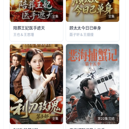
全集
全集
陪葬王妃医手遮天
顾太太今日已单身
王也＆王思瑾
聂子轩＆王熳熳
全集
第22集完结