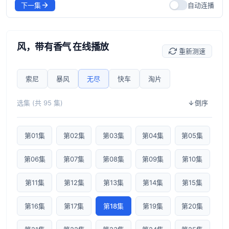
下一集
自动连播
风，带有香气 在线播放
重新测速
索尼
暴风
无尽
快车
淘片
选集 (共 95 集)
倒序
第01集
第02集
第03集
第04集
第05集
第06集
第07集
第08集
第09集
第10集
第11集
第12集
第13集
第14集
第15集
第16集
第17集
第18集
第19集
第20集