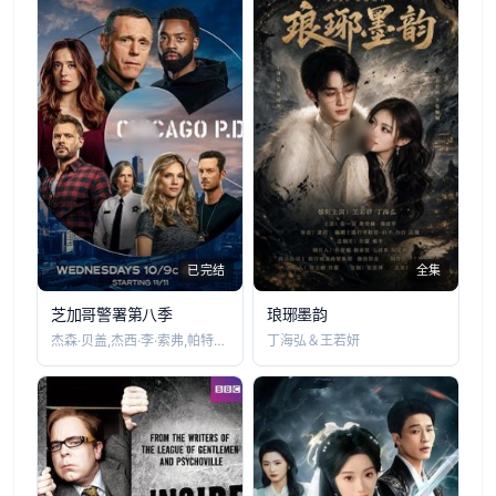
已完结
全集
芝加哥警署第八季
琅琊墨韵
杰森·贝盖,杰西·李·索弗,帕特里克·约
丁海弘＆王若妍