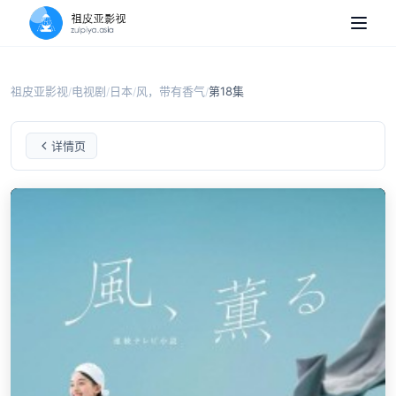
祖皮亚影视
电视剧
日本
风，带有香气
第18集
/
/
/
/
风，带有香气
第18集
详情页