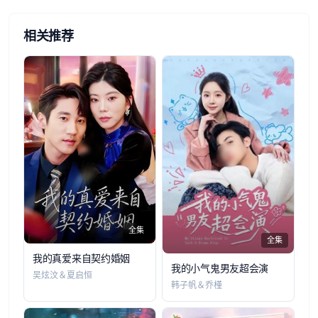
第71集
第72集
第73集
第74集
第75集
相关推荐
第76集
第77集
第78集
第79集
第80集
第81集
第82集
第83集
第84集
第85集
第86集
第87集
第88集
第89集
第90集
第91集
第92集
第93集
第94集
第95集
全集
全集
我的真爱来自契约婚姻
我的小气鬼男友超会演
吴炫汶＆夏启恒
韩子帆＆乔槿