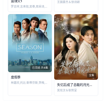
篮球火1
王国豪杰＆徐诗颖
罗志祥,言承旭,吴尊,周采诗,胡宇威,蒋
已完结 共6集
全集
度假季
林嘉欣,托比·斯蒂芬斯,李梅,钱裕扬,伊
失忆后成了总裁的月光女神
吴炫汶＆耿熙呈