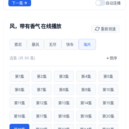
下一集
自动连播
风，带有香气 在线播放
重新测速
索尼
暴风
无尽
快车
淘片
选集 (共 90 集)
倒序
第1集
第2集
第3集
第4集
第5集
第6集
第7集
第8集
第9集
第10集
第11集
第12集
第13集
第14集
第15集
第16集
第17集
第18集
第19集
第20集