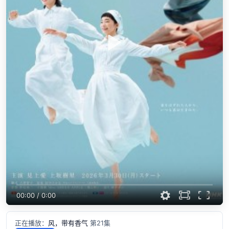
00:00
/
0:00
正在播放：
风，带有香气
第21集