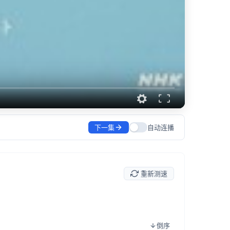
下一集
自动连播
重新测速
倒序