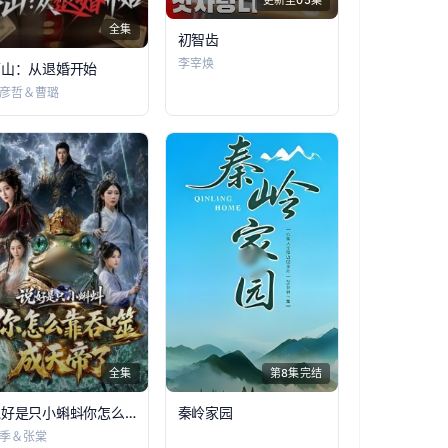
更新至05集
全集
初智齿
李宰焕
下山：从退婚开始
彦哲＆曹璐
全集
第8集完结
说好是只小蝌蚪你怎么靠吞噬成天帝了
秦岭家园
季＆张棠