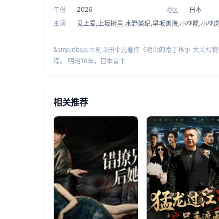
年份
2026
地区
日本
第73集
第74集
第
主演
见上爱,上坂树里,水野美纪,早坂美海,小林隆,小林
第81集
第82集
第
&amp;nbsp;本剧以田中光著作《明治的南丁格尔 
第89集
第90集
程。 明治18年，日本首个
相关推荐