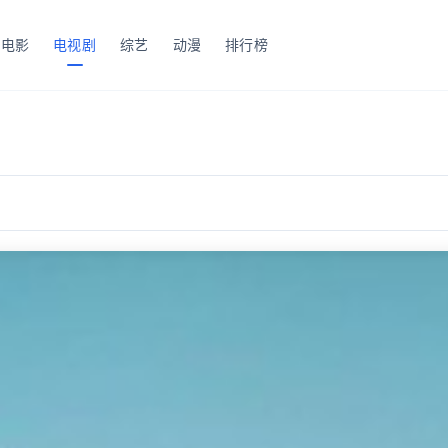
电影
电视剧
综艺
动漫
排行榜