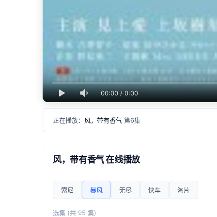
00:00
/
0:00
正在播放：
风，带有香气
第6集
风，带有香气 在线播放
索尼
暴风
无尽
快车
淘片
选集 (共 95 集)