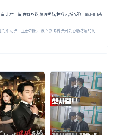
集
第79集
第80集
泰造,北村一辉,佐野晶哉,藤原季节,林裕太,坂东弥十郎,内田慈,小倉史也,片冈鹤
集
第87集
第88集
了她们推动护士注册制度、设立派出看护妇会协助防疫的历
集
第95集