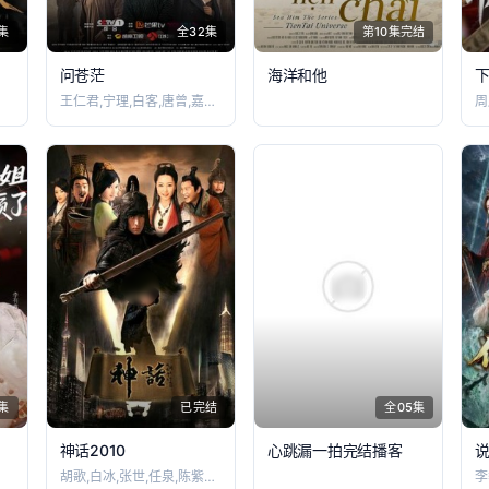
集
全32集
第10集完结
问苍茫
海洋和他
王仁君,宁理,白客,唐曾,嘉泽,马少骅,
周
集
已完结
全05集
神话2010
心跳漏一拍完结播客
胡歌,白冰,张世,任泉,陈紫函,金莎,李
李