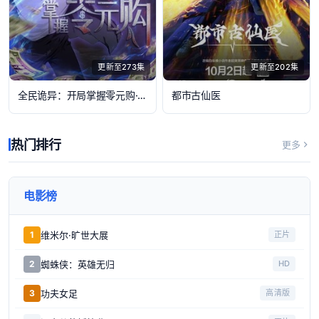
更新至273集
更新至202集
全民诡异：开局掌握零元购·动态漫画
都市古仙医
热门排行
更多
电影榜
维米尔·旷世大展
1
正片
蜘蛛侠：英雄无归
2
HD
功夫女足
3
高清版