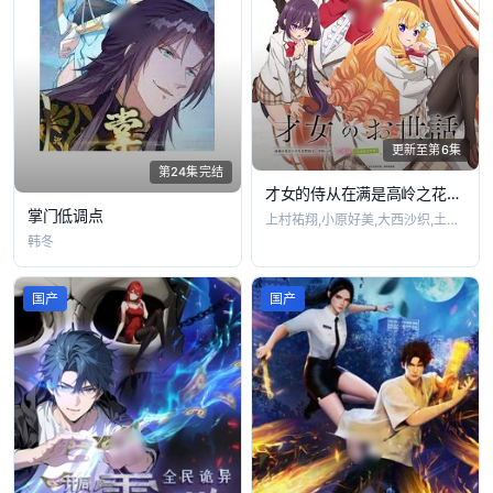
更新至第6集
第24集完结
才女的侍从在满是高岭之花的贵族学校暗中照顾(毫无生活自理能力的)学院第一大小姐
掌门低调点
上村祐翔,小原好美,大西沙织,土屋李央,
韩冬
国产
国产