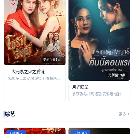
更新至05集
四大元素之火之爱链
更新至13集
米琳·多克蒂安,甘缇拉·瓦查拉塔沙那库
月光壁垒
翁莎功·波拉玛塔功,安雅琳·堤拉塔南帕,
综艺
更多
大陆综艺
大陆综艺