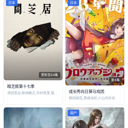
日本
日本
更新至04集
第6集
暗芝居第十七季
成长秀向日葵马戏团
津田宽治,新纳敏正,中村朱里,篠田谅,土
野田朋花,黑崎诗织,小山内怜央
国产