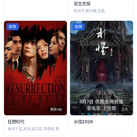
双生灵探
陈思宇,赖宗赢,金晶
剧情
剧情
更新HD
正片
狂野时代
水怪2026
易烊千玺,舒淇,赵又廷,李庚希,黄觉,陈