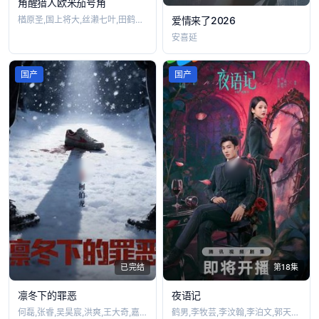
角醒猎人欧米茄号角
爱情来了2026
楢原圣,国上将大,丝濑七叶,田鹤翔吾,小
安喜延
国产
国产
已完结
第18集
凛冬下的罪恶
夜语记
何磊,张睿,吴昊宸,洪爽,王大奇,嘉泽,
鹤男,李牧芸,李汶翰,李泊文,郭天祺,徐