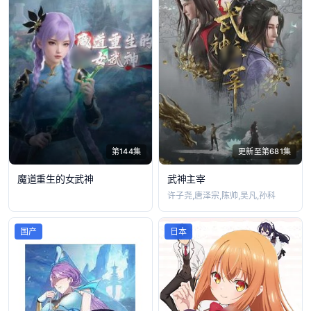
第144集
更新至第681集
魔道重生的女武神
武神主宰
许子尧,唐泽宗,陈帅,吴凡,孙科
国产
日本