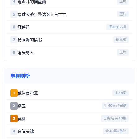
混血儿的摇篮曲
4
正片
星球大战：曼达洛人与古古
5
正片
雁侠行
6
更新至高清
给阿嬷的情书
7
抢先版
消失的人
8
正片
电视剧榜
低智商犯罪
1
全24集
逐玉
2
第40集已完结
莫离
3
已完结 共40集
良陈美锦
4
全40集+番外