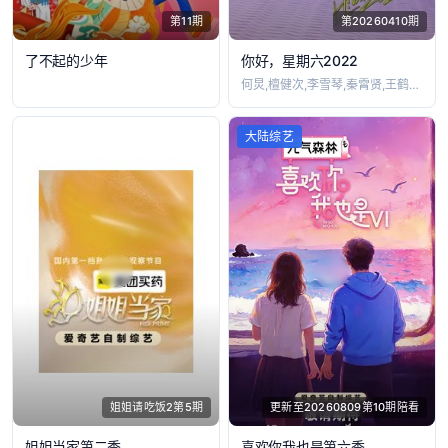
第11期
第20260410期
了不起的少年
你好，星期六2022
何炅,檀健次,李雪琴,秦霄贤,王鹤棣,黄
大陆综艺
姐姐请吃饭2第5期
更新至20260809第10期陪看
姐姐当家第二季
喜欢你我也是第六季