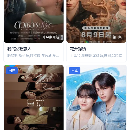
第14集完结
第3集
我的家教恋人
花开锦绣
路易斯·斯科特,忖拉透·倥音涌,莫妲·娜
丁禹兮,邓恩熙,尤靖茹,白澍,吕晓霖
国产
日本