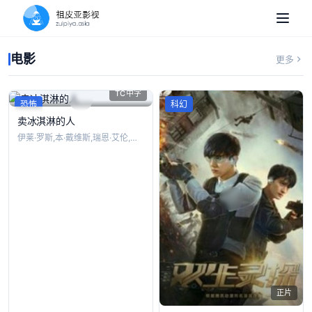
电影
更多
TC中字
恐怖
科幻
卖冰淇淋的人
伊莱·罗斯,本·戴维斯,瑞恩·艾伦,洛克
正片