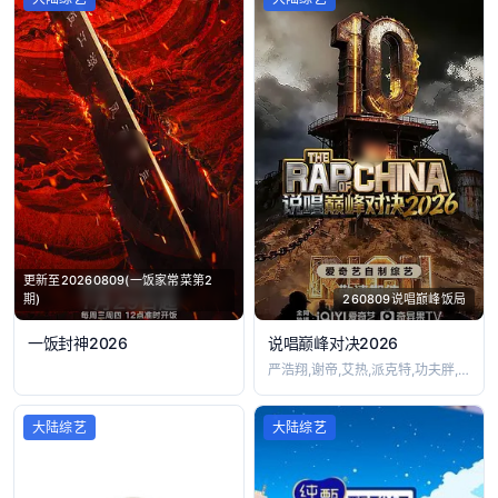
更新至20260809(一饭家常菜第2
期)
260809说唱巅峰饭局
一饭封神2026
说唱巅峰对决2026
严浩翔,谢帝,艾热,派克特,功夫胖,盛宇
大陆综艺
大陆综艺