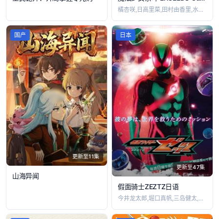
橘杏咲,日高里菜,田村由香里,水树奈奈,
国产
日本
更新至11集
更新至47集
山海异闻
假面骑士ZEZTZ日语
今井龙太郎,堀口真帆,三岛健太,小贯莉奈