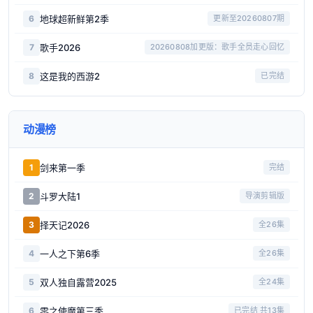
地球超新鲜第2季
6
更新至20260807期
歌手2026
7
20260808加更版：歌手全员走心回忆
这是我的西游2
8
已完结
动漫榜
剑来第一季
1
完结
斗罗大陆1
2
导演剪辑版
择天记2026
3
全26集
一人之下第6季
4
全26集
双人独自露营2025
5
全24集
零之使魔第三季
6
已完结 共13集