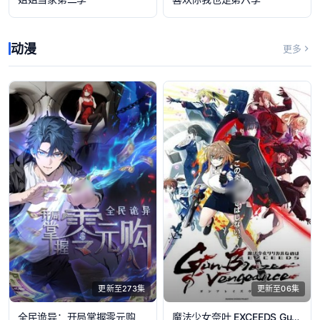
动漫
更多
更新至273集
更新至06集
全民诡异：开局掌握零元购
魔法少女奈叶 EXCEEDS Gun Blaze Vengeance