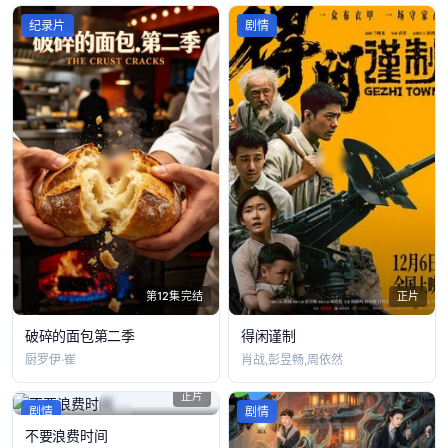
纪录片
剧情
第12集完结
正片
破碎的面包第二季
得闲谨制
厨罗伊·崔
肖战,彭昱畅,周依然
正片
剧情
剧情
不要浪费时间