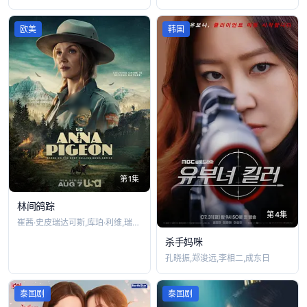
欧美
韩国
第1集
林间鸽踪
第4集
崔茜·史皮瑞达可斯,库珀·利维,瑞恩·诺
杀手妈咪
孔晓振,郑浚远,李相二,成东日
泰国剧
泰国剧