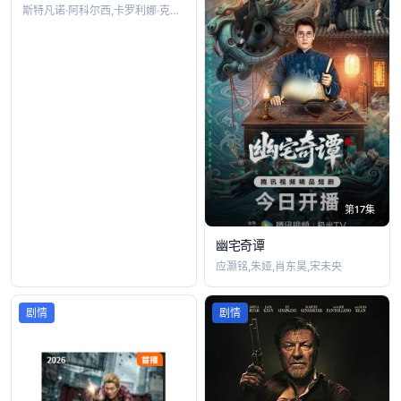
斯特凡诺·阿科尔西,卡罗利娜·克雷申蒂尼
第17集
幽宅奇谭
应灏铭,朱娅,肖东昊,宋未央
剧情
剧情