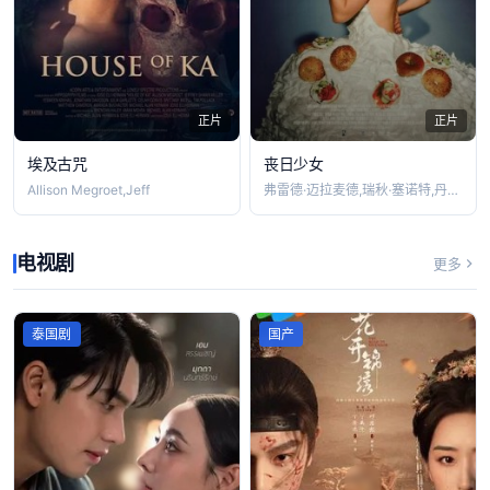
正片
正片
埃及古咒
丧日少女
Allison Megroet,Jeff
弗雷德·迈拉麦德,瑞秋·塞诺特,丹尼·德
电视剧
更多
泰国剧
国产