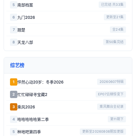
南部档案
5
已完结 共33集
九门2026
6
更新至21集
翘楚
7
全24集
天龙八部
8
第50集完结
综艺榜
怦然心动20岁：冬季2026
1
20260607特辑
忙忙碌碌寻宝藏2
2
EP07云梯惊变下
乘风2026
3
乘风舞台全纪录
哈哈哈哈哈第二季
4
第11期下
种地吧第四季
5
更新至20260808期加更版