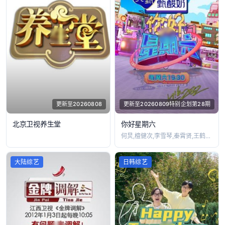
更新至20260808
更新至20260809特别企划第28期
北京卫视养生堂
你好星期六
何炅,檀健次,李雪琴,秦霄贤,王鹤棣,黄
大陆综艺
日韩综艺