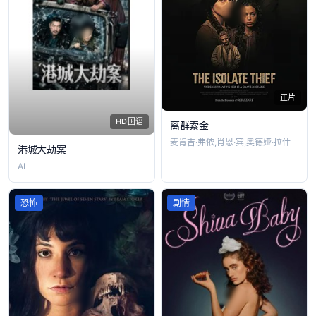
正片
HD国语
离群索金
麦肯吉·弗依,肖恩·宾,奥德娅·拉什
港城大劫案
AI
恐怖
剧情