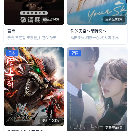
更新至14集
更新至02集
盲盒
你的天空～晴转恋～
于雯,王艺哲,王泓鑫,卜冠今,孙天宇,加
福田步汰,相原一心,柊太朗,中林登生,中
日本
韩国
更新至03集
更新至05集