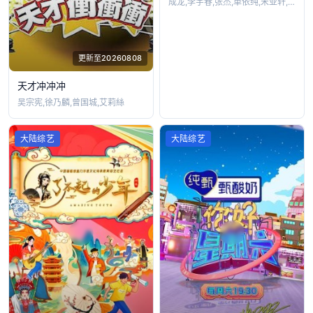
成龙,李宇春,张杰,单依纯,宋亚轩,梁咏
更新至20260808
天才冲冲冲
吴宗宪,徐乃麟,曾国城,艾莉絲
大陆综艺
大陆综艺