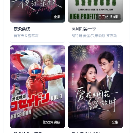
全集
已完结 共8集
夜染桑枝
高利润第一季
黄宥天＆查祎琛
凯特琳·麦奎尔,布赖恩·罗杰斯
第52集完结
全集