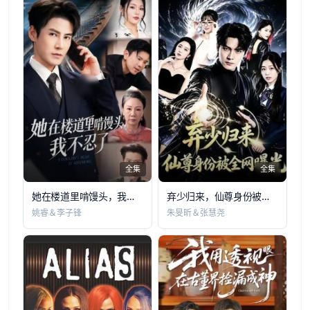
全集
全集
她在楼道里啃馒头，我不忍了
弃少归来，仙尊身份被全网曝光
姚睿＆李子锋
朱旻昕＆张慧尧