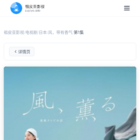
祖皮亚影视
电视剧
日本
风，带有香气
第1集
/
/
/
/
风，带有香气
第1集
详情页