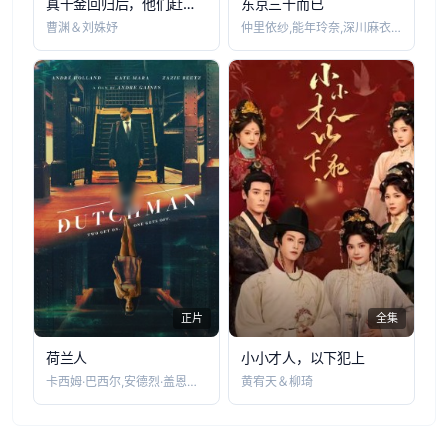
真千金回归后，他们赶走了我这个真财神
东京三十而已
曹渊＆刘姝妤
仲里依纱,能年玲奈,深川麻衣,渡边大知,
正片
全集
荷兰人
小小才人，以下犯上
卡西姆·巴西尔,安德烈·盖恩斯,阿米里·
黄宥天＆柳琦