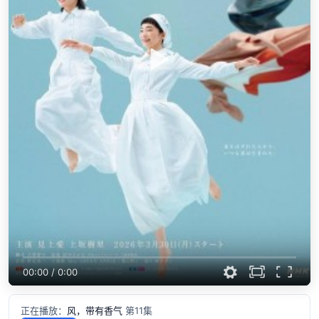
00:00
/
0:00
正在播放：
风，带有香气
第11集