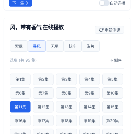
下一集
自动连播
风，带有香气 在线播放
重新测速
索尼
暴风
无尽
快车
淘片
选集 (共 95 集)
倒序
第1集
第2集
第3集
第4集
第5集
第6集
第7集
第8集
第9集
第10集
第11集
第12集
第13集
第14集
第15集
第16集
第17集
第18集
第19集
第20集