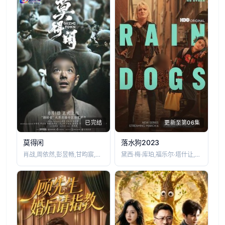
已完结
更新至第06集
莫得闲
落水狗2023
肖战,周依然,彭昱畅,甘昀宸,许君聪,刘
黛西·梅·库珀,福乐尔·塔什让,杰克·法