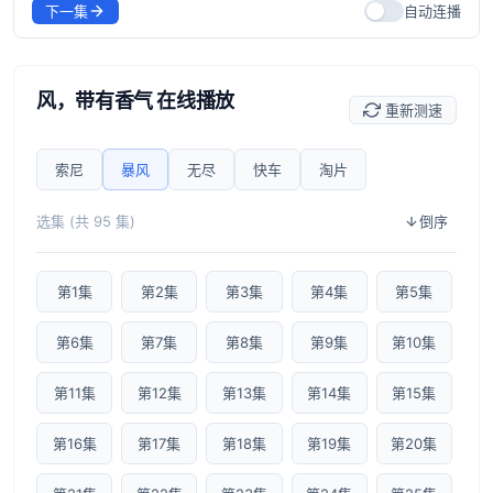
下一集
自动连播
风，带有香气 在线播放
重新测速
索尼
暴风
无尽
快车
淘片
选集 (共 95 集)
倒序
第1集
第2集
第3集
第4集
第5集
第6集
第7集
第8集
第9集
第10集
第11集
第12集
第13集
第14集
第15集
第16集
第17集
第18集
第19集
第20集