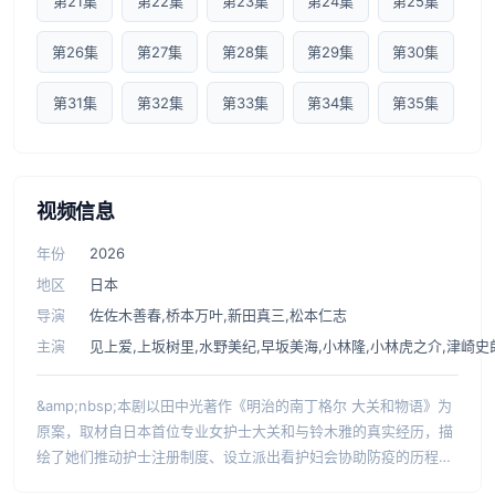
第21集
第22集
第23集
第24集
第25集
第26集
第27集
第28集
第29集
第30集
第31集
第32集
第33集
第34集
第35集
第36集
第37集
第38集
第39集
第40集
第41集
第42集
第43集
第44集
第45集
视频信息
年份
2026
第46集
第47集
第48集
第49集
第50集
地区
日本
第51集
第52集
第53集
第54集
第55集
导演
佐佐木善春,桥本万叶,新田真三,松本仁志
主演
见上爱,上坂树里,水野美纪,早坂美海,小林隆,小林虎之介,津崎史
第56集
第57集
第58集
第59集
第60集
&amp;nbsp;本剧以田中光著作《明治的南丁格尔 大关和物语》为
第61集
第62集
第63集
第64集
第65集
原案，取材自日本首位专业女护士大关和与铃木雅的真实经历，描
绘了她们推动护士注册制度、设立派出看护妇会协助防疫的历程。
第66集
第67集
第68集
第69集
第70集
明治18年，日本首个