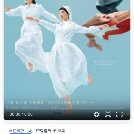
00:00
/
0:00
正在播放：
风，带有香气
第43集