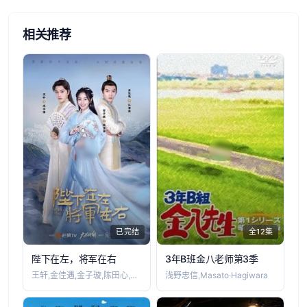
第71集
第72集
第73集
第74集
第75集
相关推荐
第76集
第77集
第78集
第79集
第80集
第81集
第82集
第83集
第84集
第85集
第86集
第87集
第89集
第90集
第91集
第92集
第93集
第94集
第95集
已完结
全12集
陛下在左，将军在右
3年B班金八老师第3季
王轩,金佳遇,金子璇,陈田心,林楷杰
浅野忠信,Masato·Hagiwara