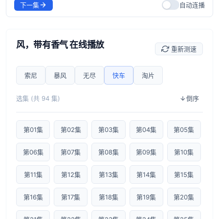
下一集
自动连播
风，带有香气 在线播放
重新测速
索尼
暴风
无尽
快车
淘片
选集 (共 94 集)
倒序
第01集
第02集
第03集
第04集
第05集
第06集
第07集
第08集
第09集
第10集
第11集
第12集
第13集
第14集
第15集
第16集
第17集
第18集
第19集
第20集