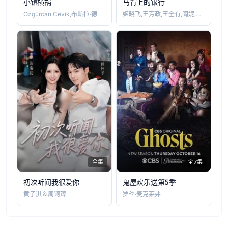
小镇横祸
马背上的银行
Özgürcan Cevik,布斯拉·德
姬晓飞,王芳政,王全有,阎妮,郭烁杰,杜
全集
全7集
初次听闻我很爱你
鬼屋欢乐送第5季
黄子淇＆周钶臻
罗丝·麦克莱弗