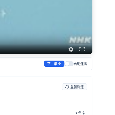
下一集
自动连播
重新测速
倒序