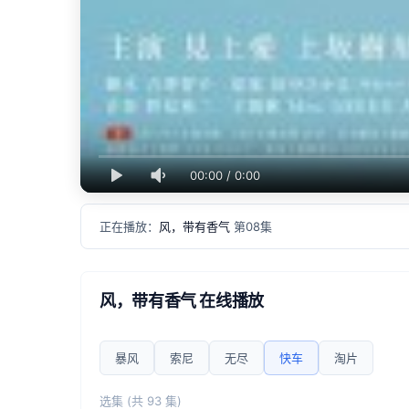
00:00
/
0:00
正在播放：
风，带有香气
第08集
风，带有香气 在线播放
暴风
索尼
无尽
快车
淘片
选集 (共 93 集)