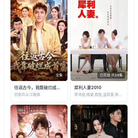
全集
已完结 共39集
往返古今，我靠破烂成首富
犀利人妻2010
厉家兵＆江路祺
李沛旭,隋棠,宥胜,溫昇豪,朱芯仪