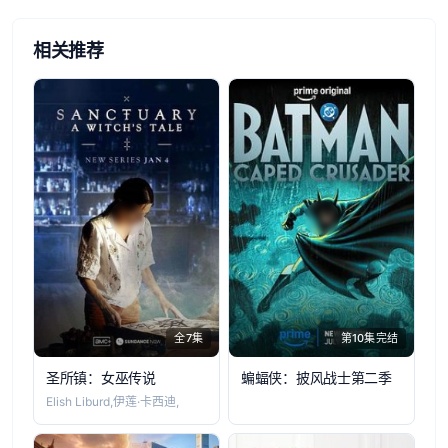
第71集
第72集
第73集
第74集
第75集
相关推荐
第76集
第77集
第78集
第79集
第80集
第81集
第82集
第83集
第84集
第85集
第86集
第87集
第88集
第89集
第90集
第91集
第92集
第93集
第94集
第95集
全7集
第10集完结
圣所镇：女巫传说
蝙蝠侠：披风战士第二季
Elish Liburd,伊莲·卡西迪,