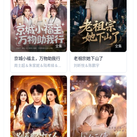
全集
全集
京城小福主，万物助我行
老祖宗她下山了
周士超＆朱家妮＆陆希娅＆欧元杰
刘昕悦＆陈鹏宇