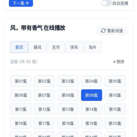
下一集
自动连播
风，带有香气 在线播放
重新测速
索尼
暴风
无尽
快车
淘片
选集 (共 95 集)
倒序
第01集
第02集
第03集
第04集
第05集
第06集
第07集
第08集
第09集
第10集
第11集
第12集
第13集
第14集
第15集
第16集
第17集
第18集
第19集
第20集