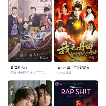
已完结
全集
乱世丽人行
我无丹田，尔等都是我的丹田
韩雪,付辛博,毛林林,丁子玲,张丹峰,高
林准＆城城