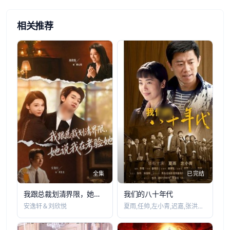
第71集
第72集
第73集
第74集
第75集
相关推荐
第76集
第77集
第78集
第79集
第80集
第81集
第82集
第83集
第84集
第85集
第86集
第87集
第88集
第89集
第90集
第91集
第92集
第93集
第94集
第95集
全集
已完结
我跟总裁划清界限，她说我在考验她
我们的八十年代
安逸轩＆刘欣悦
夏雨,任帅,左小青,迟嘉,张洪睿,齐欢,