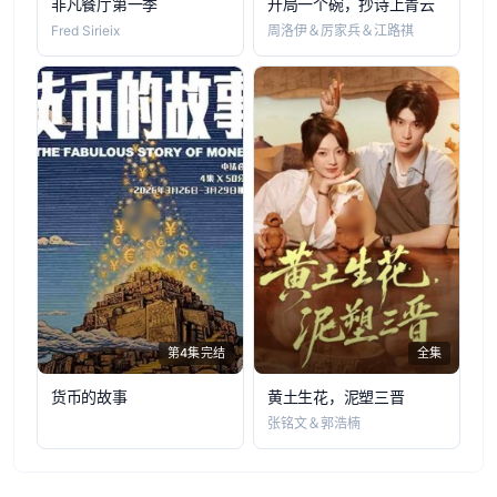
非凡餐厅第一季
开局一个碗，抄诗上青云
Fred Sirieix
周洛伊＆厉家兵＆江路祺
第4集完结
全集
货币的故事
黄土生花，泥塑三晋
张铭文＆郭浩楠