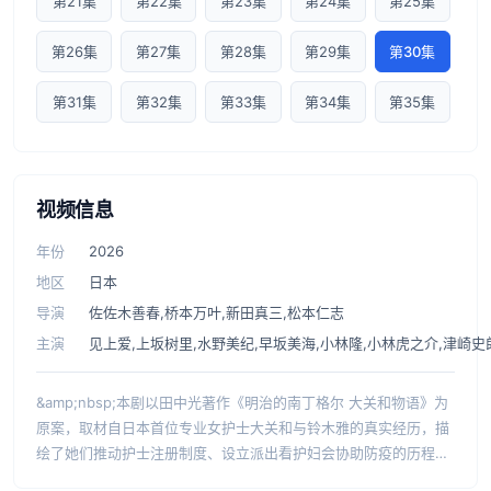
第21集
第22集
第23集
第24集
第25集
第26集
第27集
第28集
第29集
第30集
第31集
第32集
第33集
第34集
第35集
第36集
第37集
第38集
第39集
第40集
第41集
第42集
第43集
第44集
第45集
视频信息
年份
2026
第46集
第47集
第48集
第49集
第50集
地区
日本
第51集
第52集
第53集
第54集
第55集
导演
佐佐木善春,桥本万叶,新田真三,松本仁志
主演
见上爱,上坂树里,水野美纪,早坂美海,小林隆,小林虎之介,津崎史
第56集
第57集
第58集
第59集
第60集
&amp;nbsp;本剧以田中光著作《明治的南丁格尔 大关和物语》为
第61集
第62集
第63集
第64集
第65集
原案，取材自日本首位专业女护士大关和与铃木雅的真实经历，描
绘了她们推动护士注册制度、设立派出看护妇会协助防疫的历程。
第66集
第67集
第68集
第69集
第70集
明治18年，日本首个