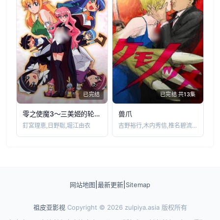
已完结
已完结 共13集
零之使魔3～三美姬的轮舞～
兽爪
釘宮理恵,日野聡,堀江由衣
吉野裕行,木内秀信,椎名碧流,筈见纯
|
|
网站地图
最新更新
Sitemap
祖皮亚影视
Copyright © 2026
zulpiya.asia
版权所有