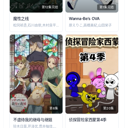
第12集完结
第1集完结
魔性之线
Wanna-Be's OVA
松冈祯丞,石川由依,木村良平,细谷佳正,
原えりこ,高橋美紀,山田栄子
第6集
第20集
不虐待我的继母与继姐
侦探冒险家西蒙第4季
铃木日菜,芹泽优,贯井柚佳,麦穗杏菜,根