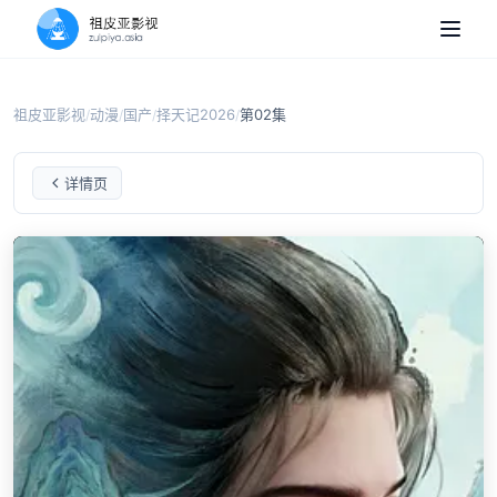
祖皮亚影视
动漫
国产
择天记2026
第02集
/
/
/
/
择天记2026
第02集
详情页