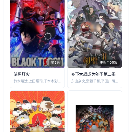
第5集
更新至05集
暗黑灯火
乡下大叔成为剑圣第二季
铃木崚汰,上田燿司,千本木彩花,榎木淳弥
东山奈央,斋藤千和,平田广明,石川界人,