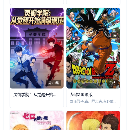
第20集
完结
灵御学院：从觉醒开始满级碾压
龙珠Z国语版
野泽雅子,古川登志夫,青野武,千叶繁,江