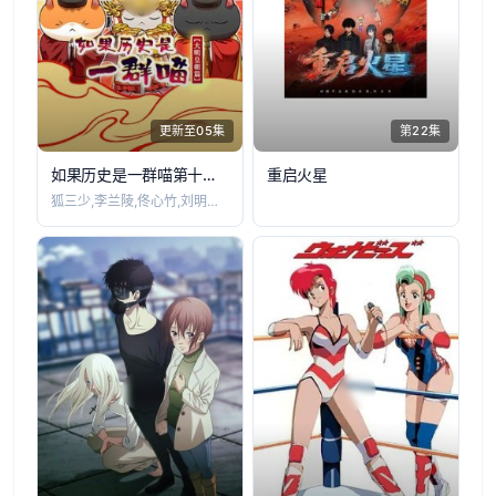
更新至05集
第22集
如果历史是一群喵第十三季
重启火星
狐三少,李兰陵,佟心竹,刘明月,叶知秋,