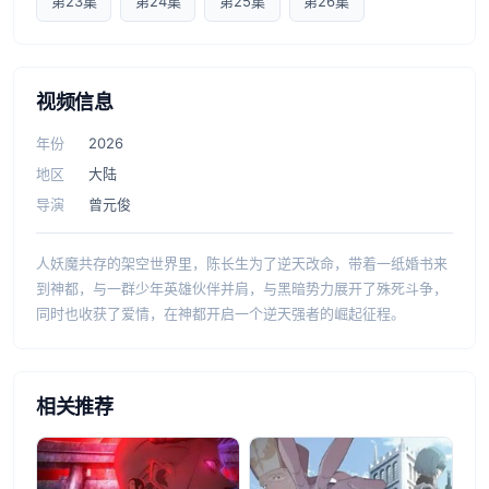
第23集
第24集
第25集
第26集
视频信息
年份
2026
地区
大陆
导演
曾元俊
人妖魔共存的架空世界里，陈长生为了逆天改命，带着一纸婚书来
到神都，与一群少年英雄伙伴并肩，与黑暗势力展开了殊死斗争，
同时也收获了爱情，在神都开启一个逆天强者的崛起征程。
相关推荐