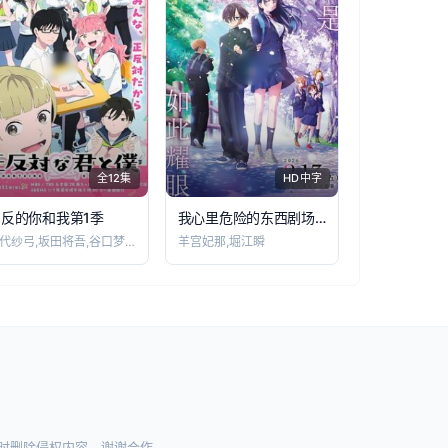
全12集
HD中字
相反的你和我第1季
我心里危险的东西剧场版
铃代纱弓,坂田将吾,谷口梦奈,平林瑚夏,
羊宫妃那,堀江瞬
时删除侵权内容，谢谢合作。