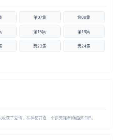
集
第07集
第08集
集
第15集
第16集
集
第23集
第24集
也收获了爱情，在神都开启一个逆天强者的崛起征程。