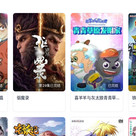
结
第29集已完结
已完结
篇
驱魔录
喜羊羊与灰太狼青青草原发明家