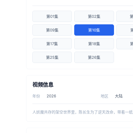
第01集
第02集
第
第09集
第10集
第17集
第18集
第25集
第26集
视频信息
年份
2026
地区
大陆
人妖魔共存的架空世界里，陈长生为了逆天改命，带着一纸