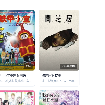
完结
更新至03集
铁甲小宝重制版国语
暗芝居第17季
二见一树,木村雅,小出由华,石井洋祐,向
津田宽治,大石ともこ,土屋咲登子,篠田谅