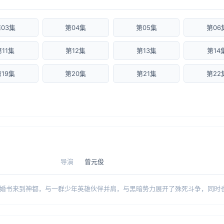
03集
第04集
第05集
第06
第11集
第12集
第13集
第14
第19集
第20集
第21集
第22
导演
曾元俊
婚书来到神都，与一群少年英雄伙伴并肩，与黑暗势力展开了殊死斗争，同时