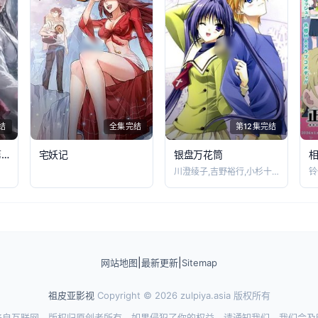
结
全集完结
第12集完结
咱家剑宗团宠小师妹第二季
宅妖记
银盘万花筒
川澄绫子,吉野裕行,小杉十郎太,铃木弘子
|
|
网站地图
最新更新
Sitemap
祖皮亚影视
Copyright © 2026
zulpiya.asia
版权所有
来自互联网，版权归原创者所有，如果侵犯了你的权益，请通知我们，我们会及