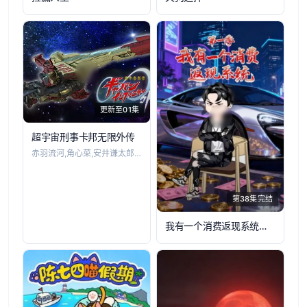
更新至01集
超宇宙刑事卡邦无限外传
赤羽流河,角心菜,安井谦太郎,松永有纮,
第38集完结
我有一个消费返现系统第一季