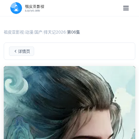
祖皮亚影视
动漫
国产
择天记2026
第06集
/
/
/
/
择天记2026
第06集
详情页