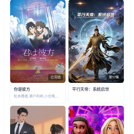
已完结
第17集
你是彼方
平行天帝：系统启世
松本穗香,濑户利树,小仓唯,早见沙织,山