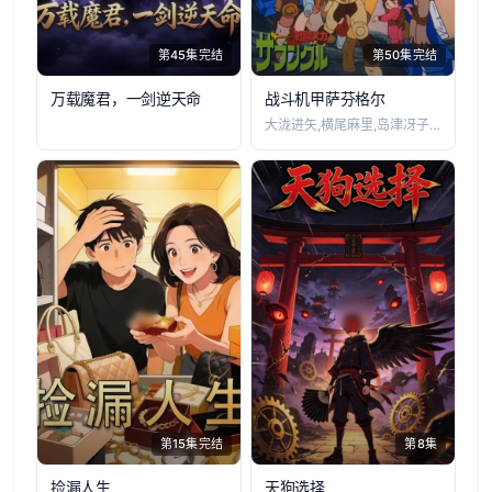
第45集完结
第50集完结
万载魔君，一剑逆天命
战斗机甲萨芬格尔
大泷进矢,横尾麻里,岛津冴子,古川登志夫
第15集完结
第8集
捡漏人生
天狗选择