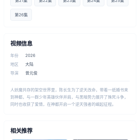
第21集
第22集
第23集
第24集
第25集
第26集
视频信息
年份
2026
地区
大陆
导演
曾元俊
人妖魔共存的架空世界里，陈长生为了逆天改命，带着一纸婚书来
到神都，与一群少年英雄伙伴并肩，与黑暗势力展开了殊死斗争，
同时也收获了爱情，在神都开启一个逆天强者的崛起征程。
相关推荐