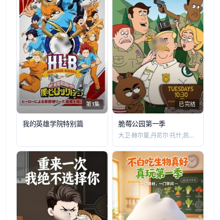
第1集
已完结
我的英雄学院特别篇
脆莓公园第一季
大卫·赫尔曼,丹尼尔·托什,凯特琳·奥尔