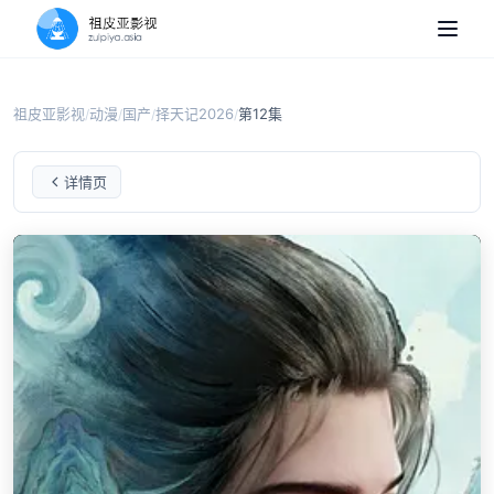
祖皮亚影视
动漫
国产
择天记2026
第12集
/
/
/
/
择天记2026
第12集
详情页