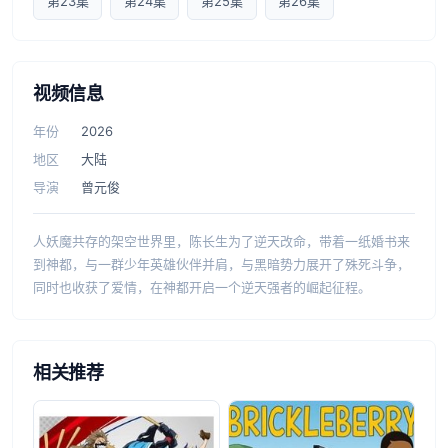
第23集
第24集
第25集
第26集
视频信息
年份
2026
地区
大陆
导演
曾元俊
人妖魔共存的架空世界里，陈长生为了逆天改命，带着一纸婚书来
到神都，与一群少年英雄伙伴并肩，与黑暗势力展开了殊死斗争，
同时也收获了爱情，在神都开启一个逆天强者的崛起征程。
相关推荐