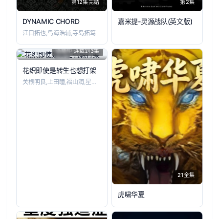
第12集完结
第2集
DYNAMIC CHORD
嘉米提-灵源战队​(英文版)
江口拓也,鸟海浩辅,寺岛拓笃
连载中 连载到3集
花织即使是转生也想打架
关根明良,上田瞳,福山润,星希成奏,德井
21全集
虎啸华夏