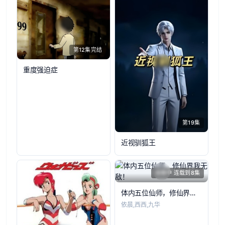
第12集完结
重度强迫症
第19集
近视驯狐王
连载中 连载到8集
体内五位仙师，修仙界我无敌！
依晨,西西,九华