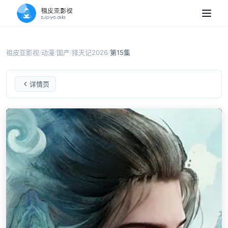
祖皮亚影视
动漫
国产
择天记2026
第15集
/
/
/
/
择天记2026
第15集
详情页