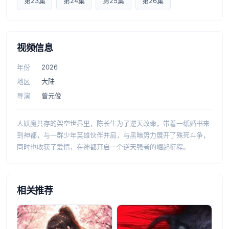
第23集
第24集
第25集
第26集
视频信息
年份
2026
地区
大陆
导演
曾元俊
人妖魔共存的架空世界里，陈长生为了逆天改命，带着一纸婚书来
到神都，与一群少年英雄伙伴并肩，与黑暗势力展开了殊死斗争，
同时也收获了爱情，在神都开启一个逆天强者的崛起征程。
相关推荐