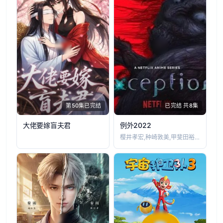
第50集已完结
已完结 共8集
大佬要嫁盲夫君
例外2022
樱井孝宏,种崎敦美,甲斐田裕子,星野贵纪