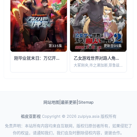
第335集
更新至05集
刚毕业就末日：万亿开局当神豪动态漫画
乙女游戏世界对路人角色很不友好第2季
大冢刚央,市之濑加那,菲鲁兹·蓝,石田彰
|
|
网站地图
最新更新
Sitemap
祖皮亚影视
Copyright © 2026
zulpiya.asia
版权所有
免责声明：本站所有内容均来自互联网，版权归原创者所有，如果侵犯了
你的权益，请通知我们，我们会及时删除侵权内容，谢谢合作。