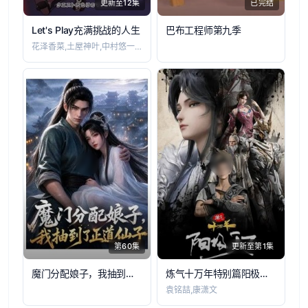
更新至12集
已完结
Let's Play充满挑战的人生
巴布工程师第九季
花泽香菜,土屋神叶,中村悠一,杉田智和,
第60集
更新至第1集
魔门分配娘子，我抽到了正道仙子
炼气十万年特别篇阳极天下
袁铭喆,康潇文