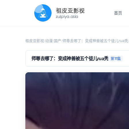
首页
祖皮亚影视
动漫
国产
师尊去哪了：变成神兽被五个徒儿rua秃
/
/
/
师尊去哪了：变成神兽被五个徒儿rua秃
第11集