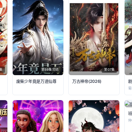
集
第59集完结
第07集
废柴少年竟是万道仙尊
万古神帝(2026)​
班