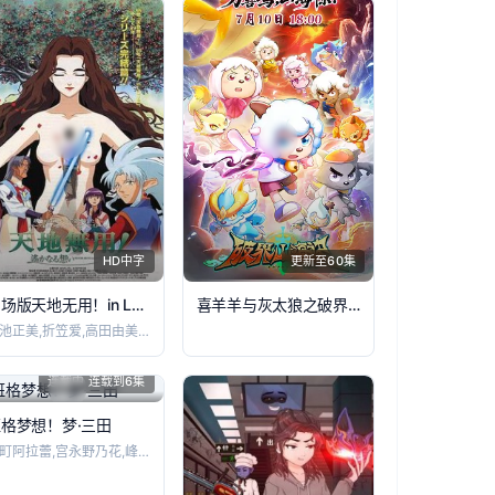
HD中字
更新至60集
剧场版天地无用！in LOVE2：遥远的思念
喜羊羊与灰太狼之破界山海诀
菊池正美,折笠爱,高田由美,井上喜久子,
连载中 连载到6集
格梦想！梦·三田
仲町阿拉蕾,宫永野乃花,峰月律,藤都子,