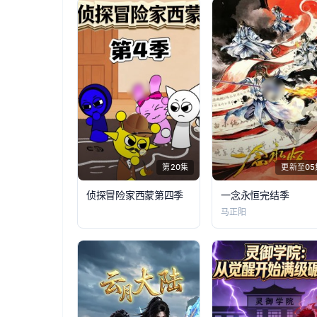
第20集
更新至05
侦探冒险家西蒙第四季
​一念永恒完结季​
马正阳