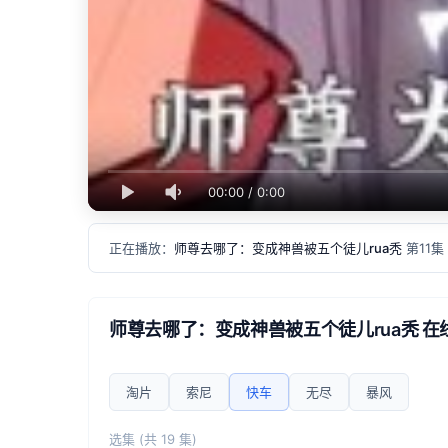
00:00
/
0:00
正在播放：
师尊去哪了：变成神兽被五个徒儿rua秃
第11集
师尊去哪了：变成神兽被五个徒儿rua秃 在
淘片
索尼
快车
无尽
暴风
选集 (共 19 集)