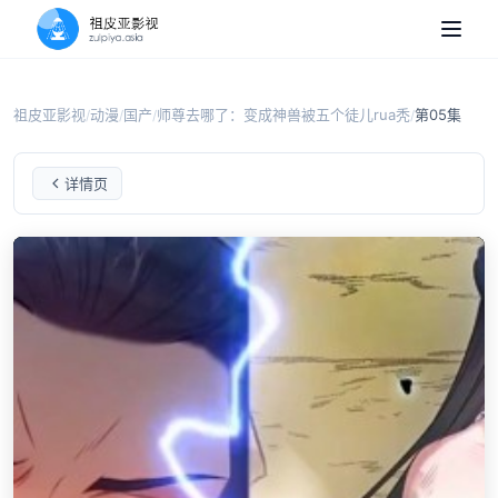
祖皮亚影视
动漫
国产
师尊去哪了：变成神兽被五个徒儿rua秃
第05集
/
/
/
/
师尊去哪了：变成神兽被五个徒儿rua秃
第05集
详情页