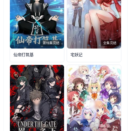
第15集完结
全集完结
仙帝打筑基
宅妖记