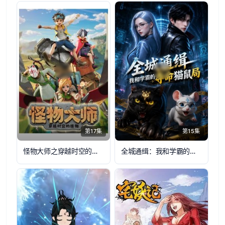
第17集
第15集
​怪物大师之穿越时空的怪物​
全城通缉：我和学霸的夺命猫鼠局