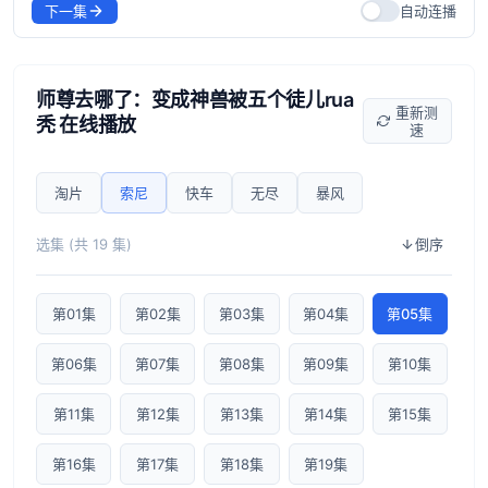
下一集
自动连播
师尊去哪了：变成神兽被五个徒儿rua
重新测
秃 在线播放
速
淘片
索尼
快车
无尽
暴风
选集 (共 19 集)
倒序
第01集
第02集
第03集
第04集
第05集
第06集
第07集
第08集
第09集
第10集
第11集
第12集
第13集
第14集
第15集
第16集
第17集
第18集
第19集