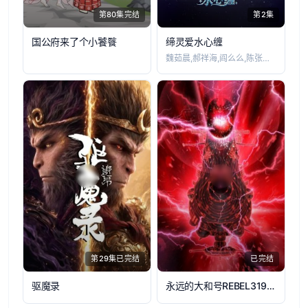
第80集完结
第2集
国公府来了个小饕餮
缔灵爱水心缠
魏茹晨,郝祥海,阎么么,陈张太康,关云月
第29集已完结
已完结
驱魔录
永远的大和号REBEL3199第六章碧蓝迷宫