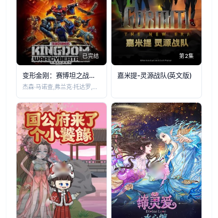
已完结
第2集
变形金刚：赛博坦之战第三季
嘉米提-灵源战队​(英文版)
杰森·马诺查,弗兰克·托达罗,杰克·福希