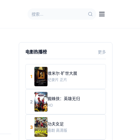
电影热播榜
更多
维米尔·旷世大展
1
纪录片
正片
蜘蛛侠：英雄无归
2
HD
功夫女足
3
喜剧
高清版