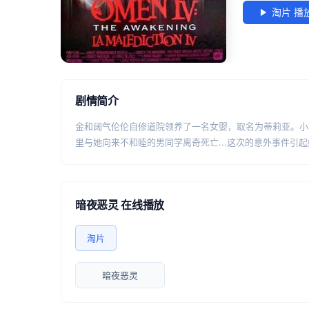
淘片 播
剧情简介
金和阔气伦伦自修道院领养了一名女婴，取名为蒂莉亚。小
里与她向来不和睦的男同学离奇死亡...这次的意外事件引起她
暗夜恶灵 在线播放
淘片
暗夜恶灵