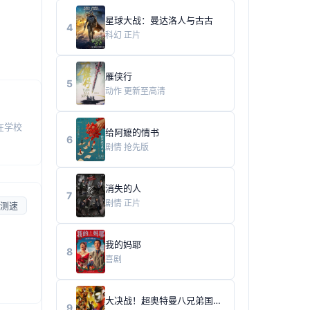
星球大战：曼达洛人与古古
4
科幻
正片
雁侠行
5
动作
更新至高清
在学校
给阿嬷的情书
6
剧情
抢先版
消失的人
7
剧情
正片
测速
我的妈耶
8
喜剧
大决战！超奥特曼八兄弟国语版
9