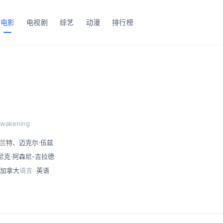
电影
电视剧
综艺
动漫
排行榜
Awakening
格兰特
、
迈克尔·伍兹
尼克·阿森尼-吉拉德
加拿大
语言
英语