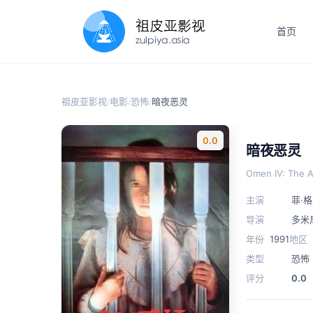
首页
祖皮亚影视
电影
恐怖
暗夜恶灵
/
/
/
0.0
暗夜恶灵
Omen IV: The 
主演
菲·
导演
多米
年份
1991
地区
类型
恐怖
评分
0.0