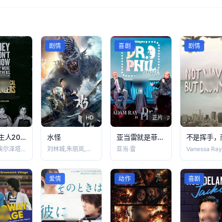
剧情
喜剧
剧情
HD
正片
孪生陌生人2018
水怪
亚当雷就是菲尔博士大解放
西尔维·埃尔泽塔-雷利,艾迪·格兰德,罗
刘林城,朱丽岚,王洪千,王建国,乐思宏,
亚当·雷
爱情
动作
喜剧