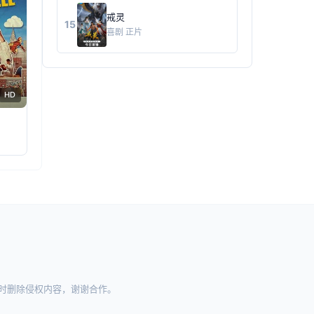
戒灵
15
喜剧
正片
HD
时删除侵权内容，谢谢合作。