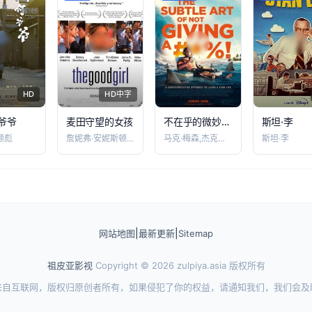
HD
HD中字
爷爷
麦田守望的女孩
不在乎的微妙艺术2023
斯坦·李
顾彪
詹妮弗·安妮斯顿,黛伯拉·拉什,麦克·怀
马克·梅森,杰克逊·比利斯
斯坦·李
|
|
网站地图
最新更新
Sitemap
祖皮亚影视
Copyright © 2026
zulpiya.asia
版权所有
来自互联网，版权归原创者所有，如果侵犯了你的权益，请通知我们，我们会及