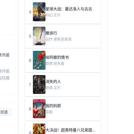
星球大战：曼达洛人与古古
4
科幻
正片
雁侠行
5
动作
更新至高清
晓伟最
给阿嬷的情书
6
剧情
抢先版
晓伟最
段隐藏
消失的人
7
剧情
正片
我的妈耶
8
测速
喜剧
大决战！超奥特曼八兄弟国语版
9