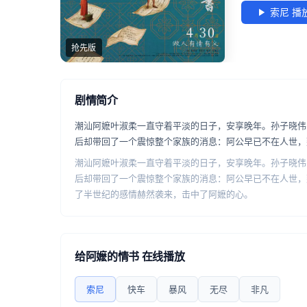
索尼 播
抢先版
剧情简介
潮汕阿嬷叶淑柔一直守着平淡的日子，安享晚年。孙子晓伟
后却带回了一个震惊整个家族的消息：阿公早已不在人世，
潮汕阿嬷叶淑柔一直守着平淡的日子，安享晚年。孙子晓伟
后却带回了一个震惊整个家族的消息：阿公早已不在人世，
了半世纪的感情赫然袭来，击中了阿嬷的心。
给阿嬷的情书 在线播放
索尼
快车
暴风
无尽
非凡