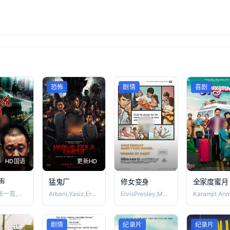
恐怖
剧情
喜剧
HD国语
更新HD
声
猛鬼厂
修女变身
全家度蜜月
王景春,张一鸾,张彤,许正廷
Arbani,Yasiz,Ersya,A
ElvisPresley,MaryTyl
剧情
纪录片
纪录片