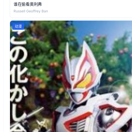
谁在偷看奥利弗
Russell Geoffrey Ban
动漫