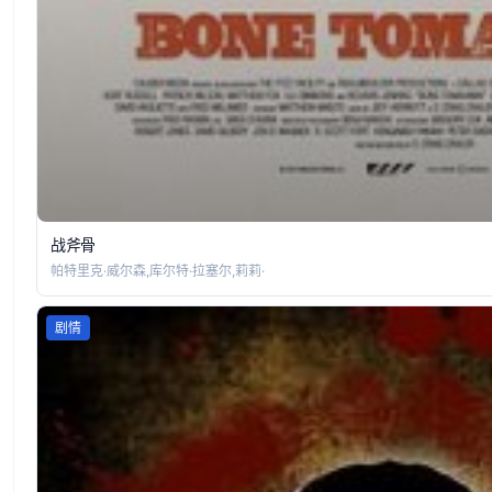
战斧骨
帕特里克·威尔森,库尔特·拉塞尔,莉莉·
剧情