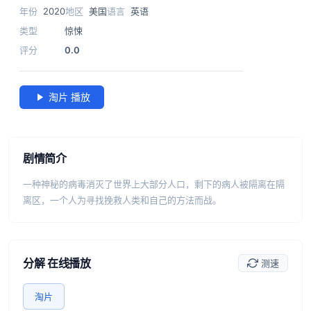
年份
2020
地区
美国
语言
英语
类型
惊悚
评分
0.0
淘片 播放
剧情简介
一种神秘的病毒消灭了世界上大部分人口，剩下的病人被隔离在隔
离区，一个人为寻找挽救人类和自己的方法而战。
分解 在线播放
测速
淘片