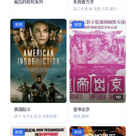
最后的权利系列
失败者万岁
百汇大道,本·戈登,卢克·基尔帕特里克
剧情
剧情
HD
HD
美国起义
皇帝出京
纳丁·马卢夫,尼克·韦斯特雷特,布兰登·
傅奇,姜明
剧情
剧情