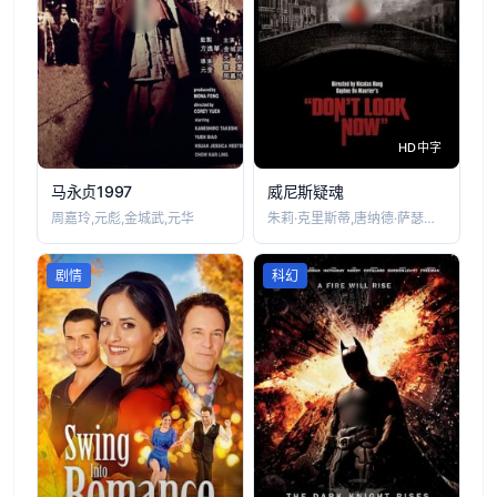
HD中字
马永贞1997
威尼斯疑魂
周嘉玲,元彪,金城武,元华
朱莉·克里斯蒂,唐纳德·萨瑟兰,希拉丽·
剧情
科幻