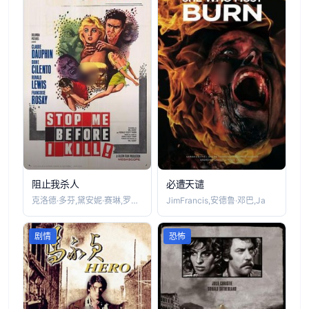
阻止我杀人
必遭天谴
克洛德·多芬,黛安妮·赛琳,罗纳德·刘易
JimFrancis,安德鲁·邓巴,Ja
剧情
恐怖