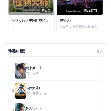
第17集
第22集完结
​怪物大师之穿越时空的怪物​
怪物之门
马克斯·迈特尔曼,Madison Cal
动漫热播榜
更多
剑来第一季
1
国产
完结
斗罗大陆1
2
国产
导演剪辑版
择天记2026
3