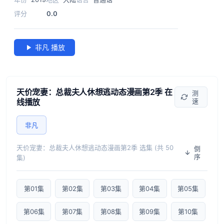
评分
0.0
非凡 播放
天价宠妻：总裁夫人休想逃动态漫画第2季 在
测
线播放
速
非凡
天价宠妻：总裁夫人休想逃动态漫画第2季 选集 (共 50
倒
序
集)
第01集
第02集
第03集
第04集
第05集
第06集
第07集
第08集
第09集
第10集