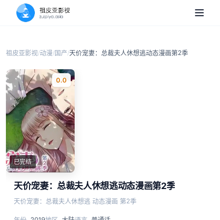
祖皮亚影视
动漫
国产
天价宠妻：总裁夫人休想逃动态漫画第2季
/
/
/
0.0
已完结
天价宠妻：总裁夫人休想逃动态漫画第2季
天价宠妻：总裁夫人休想逃 动态漫画 第2季
年份
2019
地区
大陆
语言
普通话