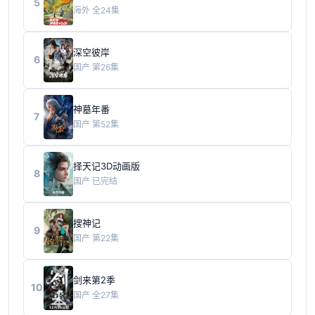
5
海外
全24集
深空彼岸
6
国产
第26集
神墓年番
7
国产
第52集
择天记3D动画版
8
国产
已完结
搜神记
9
国产
第22集
剑来第2季
10
国产
全27集