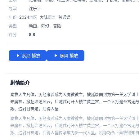
导演
沈乐平
年份
2024
地区
大陆
语言
普通话
类型
动画
、
奇幻
、
冒险
评分
8.8
索尼 播放
暴风 播放
剧情简介
秦牧天生凡体，历经考验成为天魔教教主，被延康国封为第一任太学博
来魔神，掀起浩荡风云，后随武可汗入楼兰黄金宫，一个人打遍圣宫无敌
叛、造射日神炮，后得人皇
秦牧天生凡体，历经考验成为天魔教教主，被延康国封为第一任太学博
来魔神，掀起浩荡风云，后随武可汗入楼兰黄金宫，一个人打遍圣宫无敌
叛、造射日神炮，后得人皇传承成为新一代人皇。机缘巧合下秦牧得知自