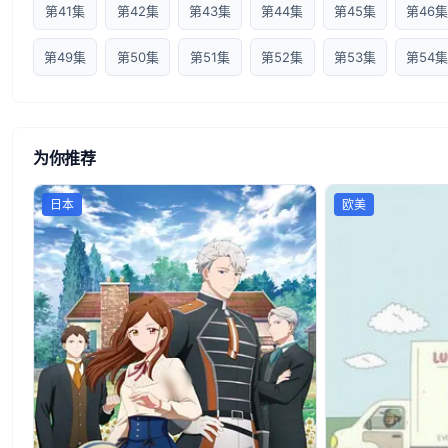
第41集
第42集
第43集
第44集
第45集
第46
第49集
第50集
第51集
第52集
第53集
第54
第57集
第58集
第59集
第60集
第61集
第62
第65集
第66集
第67集
第68集
第69集
第70集
为你推荐
第73集
第74集
第75集
第76集
第77集
第78集
日本
欧美
第81集
第82集
第83集
第84集
第85集
第86
第89集
第90集
第91集
第92集
第93集
第94