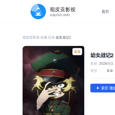
首页
祖皮亚影视
动漫
日本
幼女战记2
/
/
/
0.0
幼女战记2
年份
2026
地区
评分
0.0
索尼 播