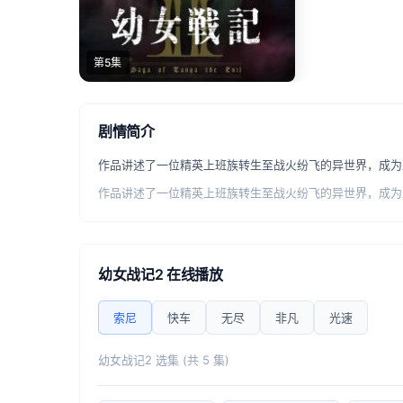
第5集
剧情简介
作品讲述了一位精英上班族转生至战火纷飞的异世界，成为
作品讲述了一位精英上班族转生至战火纷飞的异世界，成为
幼女战记2 在线播放
索尼
快车
无尽
非凡
光速
幼女战记2 选集 (共 5 集)