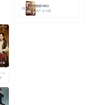
你好1983
15
国产
全36集
全集
相亲系统到，我无敌
茹