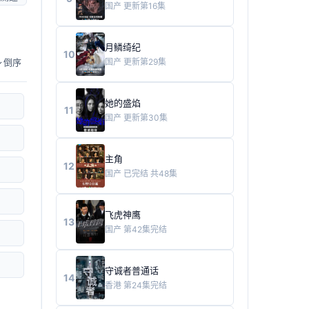
国产
更新第16集
月鳞绮纪
10
国产
更新第29集
倒序
她的盛焰
11
国产
更新第30集
主角
12
国产
已完结 共48集
飞虎神鹰
13
国产
第42集完结
守诚者普通话
14
香港
第24集完结