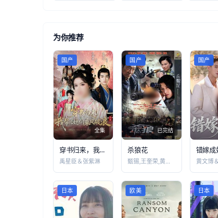
为你推荐
国产
国产
国产
全集
已完结
穿书归来，我帮儿媳们乘风破浪
杀狼花
错嫁成
禹星臣＆张紫淋
甄锡,王奎荣,黄海冰,苏瑾,丹琳,张笑君
黄文博
日本
欧美
日本