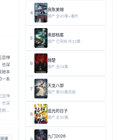
良陈美锦
4
国产
全40集+番外
南部档案
5
国产
已完结 共33集
无忌惮
翘楚
6
，也深
国产
全24集
重她本
的一系
天龙八部
7
国产
第50集完结
无忌惮
，也深
重她本
追光的日子
8
的一系
国产
全30集
九门2026
测速
9