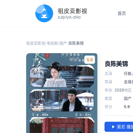
首页
祖皮亚影视
电视剧
国产
良陈美锦
/
/
/
5.9
良陈美锦
主演
任敏
导演
金雄
年份
2026
地区
类型
国产
评分
5.9
索尼 播