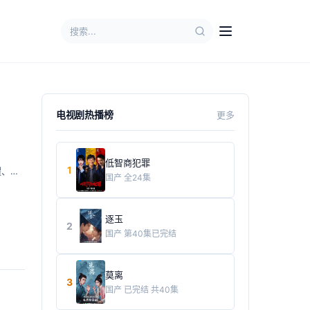
电视剧热播榜
更多
低智商犯罪
1
耀
、
黄日莹
、
杨昆
、
杨青
、
丁嘉丽
、
李媛
、
黄龄
、
钱波
、
郑家彬
国产
全24集
逐玉
2
国产
第40集已完结
莫离
3
国产
已完结 共40集