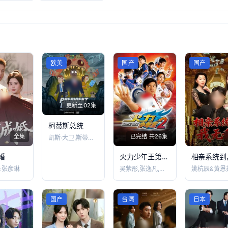
欧美
国产
国产
更新至02集
柯蒂斯总统
全集
已完结 共26集
凯斯·大卫,斯蒂芬妮·比翠丝,吉姆·拉什
婚
火力少年王第二季
＆张彦琳
吴紫彤,张逸凡,陆梦馨
姚杭辰&黄恩
国产
台湾
日本