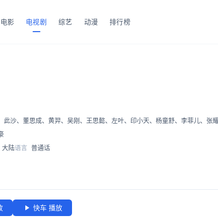
电影
电视剧
综艺
动漫
排行榜
、
此沙
、
董思成
、
黄羿
、
吴刚
、
王思懿
、
左叶
、
印小天
、
杨童舒
、
李菲儿
、
张
豪
大陆
语言
普通话
放
快车 播放