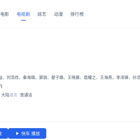
电影
电视剧
综艺
动漫
排行榜
益
、
刘浩存
、
秦海璐
、
窦骁
、
翟子路
、
王晓晨
、
扈耀之
、
王海燕
、
李泽锋
、
孙
飞
大陆
语言
普通话
放
快车 播放