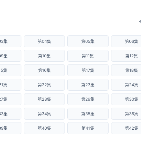
03集
第04集
第05集
第06集
09集
第10集
第11集
第12集
15集
第16集
第17集
第18集
21集
第22集
第23集
第24集
27集
第28集
第29集
第30集
33集
第34集
第35集
第36集
39集
第40集
第41集
第42集