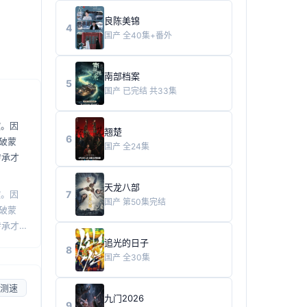
良陈美锦
4
国产
全40集+番外
南部档案
5
国产
已完结 共33集
腔。因
翘楚
6
破蒙
国产
全24集
传承才
天龙八部
7
腔。因
国产
第50集完结
破蒙
传承才
追光的日子
8
国产
全30集
测速
九门2026
9