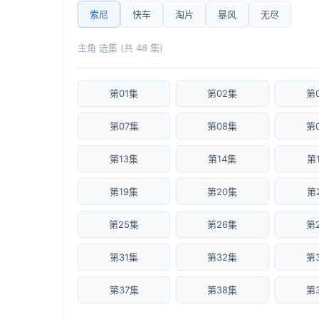
索尼
快车
淘片
暴风
无尽
主角 选集 (共 48 集)
第01集
第02集
第
第07集
第08集
第
第13集
第14集
第
第19集
第20集
第
第25集
第26集
第
第31集
第32集
第
第37集
第38集
第