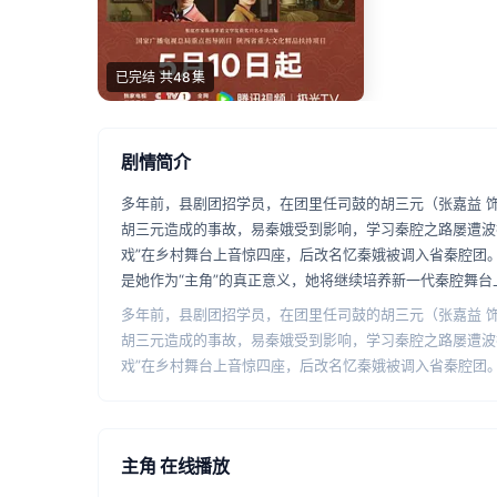
已完结 共48集
剧情简介
多年前，县剧团招学员，在团里任司鼓的胡三元（张嘉益 
胡三元造成的事故，易秦娥受到影响，学习秦腔之路屡遭波
戏”在乡村舞台上音惊四座，后改名忆秦娥被调入省秦腔团
是她作为“主角”的真正意义，她将继续培养新一代秦腔舞台
多年前，县剧团招学员，在团里任司鼓的胡三元（张嘉益 
胡三元造成的事故，易秦娥受到影响，学习秦腔之路屡遭波
戏”在乡村舞台上音惊四座，后改名忆秦娥被调入省秦腔团
是她作为“主角”的真正意义，她将继续培养新一代秦腔舞台
主角 在线播放