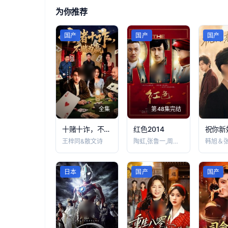
为你推荐
国产
国产
国产
全集
第48集完结
十赌十诈，不赌为赢
红色2014
祝你新
王梓同&散文诗
陶虹,张鲁一,周一围,李天柱,谢园,林栋
韩旭＆
日本
国产
国产