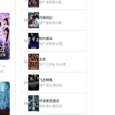
国产
更新第16集
月鳞绮纪
10
国产
更新第29集
她的盛焰
11
国产
更新第30集
全集
主角
12
国产
已完结 共48集
天命大反派：气运之子靠边站
泓
飞虎神鹰
13
国产
第42集完结
守诚者普通话
14
香港
第24集完结