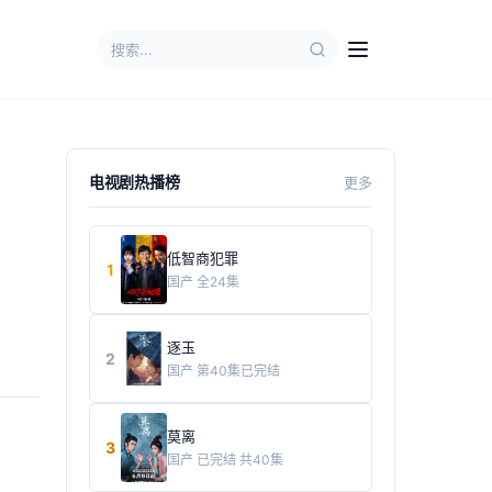
电视剧热播榜
更多
低智商犯罪
1
国产
全24集
逐玉
2
国产
第40集已完结
莫离
3
国产
已完结 共40集