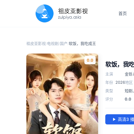
首页
祖皮亚影视
电视剧
国产
软饭，我吃成王
/
/
/
0.0
软饭，我
主演
金铄
年份
2026
地区
类型
短剧
评分
0.0
高清3 