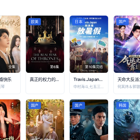
欧美
日本
国产
全集
第6集
第10集完结
婚快乐
真正的权力的游戏第三季
Travis.Japan到美国放暑假
张琴
中村海斗,七五三掛龍也,松仓海斗,松田元
何其炜＆郭银
国产
国产
韩国