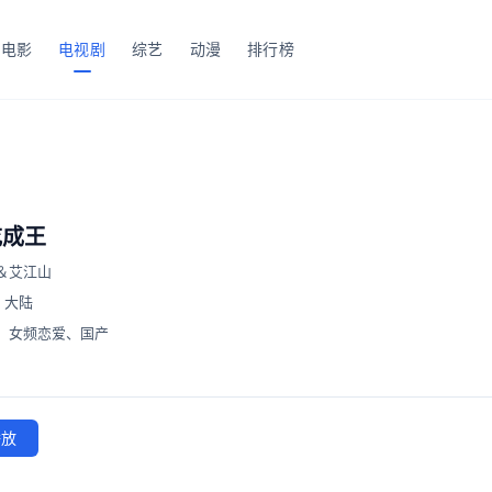
电影
电视剧
综艺
动漫
排行榜
吃成王
＆艾江山
大陆
、
女频恋爱
、
国产
播放