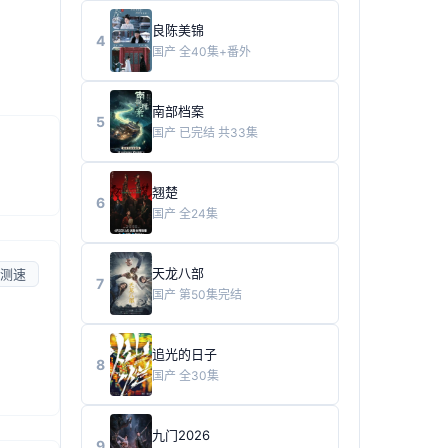
良陈美锦
4
国产
全40集+番外
南部档案
5
国产
已完结 共33集
翘楚
6
国产
全24集
天龙八部
测速
7
国产
第50集完结
追光的日子
8
国产
全30集
九门2026
9