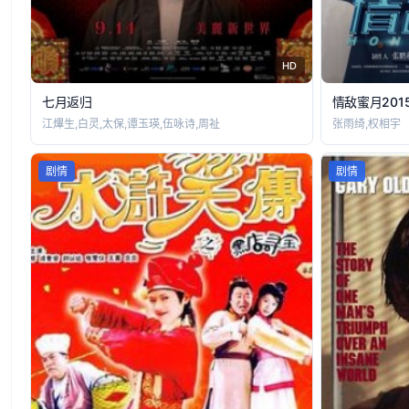
HD
七月返归
情敌蜜月201
江熚生,白灵,太保,谭玉瑛,伍咏诗,周祉
张雨绮,权相宇
剧情
剧情