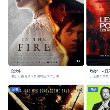
HD
烈火中
暗流2：末日
安珀·赫德,爱德华多·诺列加,洛伦佐·麦
让·雷诺,伯努瓦
剧情
喜剧