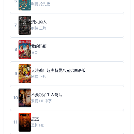
6
剧情
抢先版
消失的人
7
剧情
正片
我的妈耶
8
喜剧
大决战！超奥特曼八兄弟国语版
9
剧情
正片
不要跟陌生人说话
10
爱情
HD中字
皮杰
11
恐怖
HD