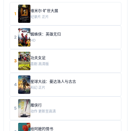
维米尔·旷世大展
1
纪录片
正片
蜘蛛侠：英雄无归
2
HD
功夫女足
3
喜剧
高清版
星球大战：曼达洛人与古古
4
科幻
正片
雁侠行
5
动作
更新至高清
给阿嬷的情书