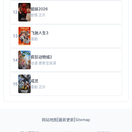
姐妹2026
12
剧情
正片
飞驰人生3
13
喜剧
疯狂动物城2
14
动漫
更新至高清
戒灵
15
喜剧
正片
|
|
网站地图
最新更新
Sitemap