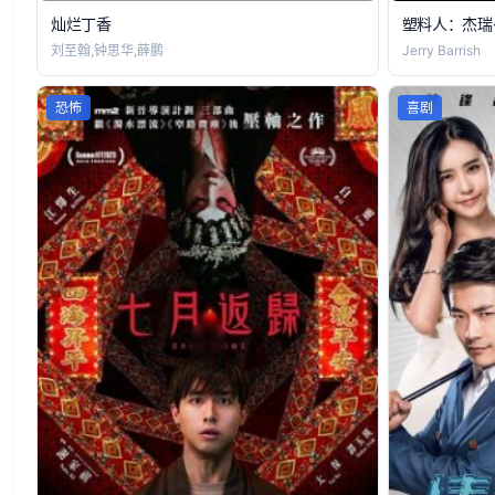
灿烂丁香
塑料人：杰瑞
刘至翰,钟思华,薛鹏
Jerry Barrish
恐怖
喜剧