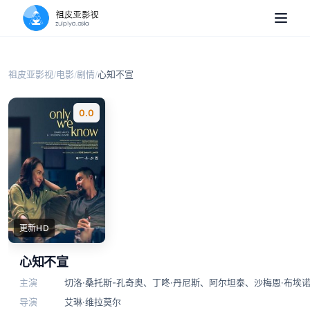
祖皮亚影视
电影
剧情
心知不宣
/
/
/
0.0
更新HD
心知不宣
主演
切洛·桑托斯-孔奇奥
、
丁咚·丹尼斯
、
阿尔坦泰
、
沙梅恩·布埃
导演
艾琳·维拉莫尔