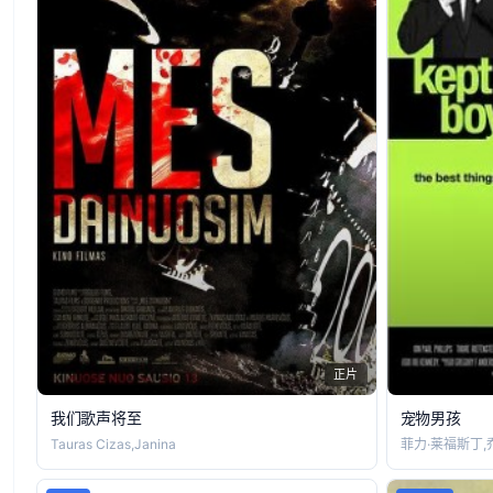
正片
我们歌声将至
宠物男孩
Tauras Cizas,Janina
菲力·莱福斯丁,