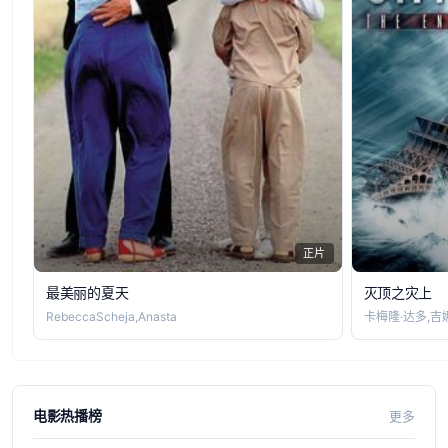
正片
最美丽的夏天
灭顶之灾上
RebeccaScheja,Anasta
卡梅隆·达多,吉娜
电影热播榜
更多