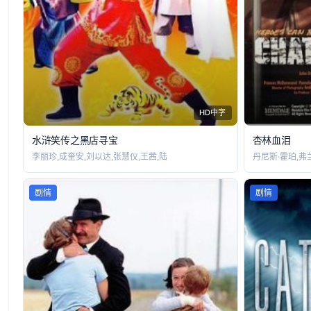
HD中字
水浒笑传之黑店寻宝
杏林血泪
李丽珍,成奎安,刘以达,张慧仪,王茜,陆
丹尼斯·霍珀,弗
剧情
剧情