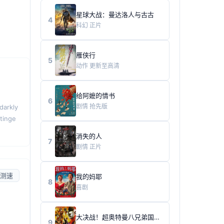
星球大战：曼达洛人与古古
4
科幻
正片
雁侠行
5
动作
更新至高清
给阿嬷的情书
6
剧情
抢先版
darkly
 tinge
消失的人
7
剧情
正片
测速
我的妈耶
8
喜剧
大决战！超奥特曼八兄弟国语版
9