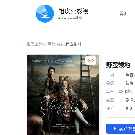
首页
祖皮亚影视
电影
喜剧
野蛮领地
/
/
/
0.0
野蛮领地
主演
理查
导演
彼得
年份
2026
地区
类型
剧情
评分
0.0
索尼 播