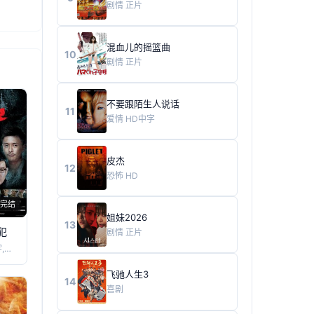
剧情
正片
混血儿的摇篮曲
10
剧情
正片
不要跟陌生人说话
11
爱情
HD中字
皮杰
12
恐怖
HD
完结
姐妹2026
13
犯
剧情
正片
谢天华,吴镇宇,黄宗泽,杜汶泽,Chap
飞驰人生3
14
喜剧