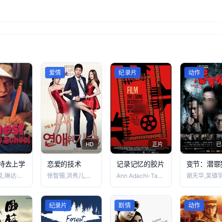
爱情
纪录片
动作
HD
正片
已
特去上学
恋爱的技术
记录记忆的胶片
变节：潜罪
萨拉·乔克,琳达·卡辛,吉姆·法尼,比尔
徐智锡,洪秀儿,韩秀雅
Ann Adachi-Tasch,Lau
纪录片
剧情
动作