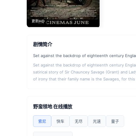
更新HD
剧情简介
Set against the backdrop of eighteenth century Engla
Set against the backdrop of eighteenth century Englan
satirical story of Sir Chauncey Savage (Grant) and Lady 
of irony that their family name is the Savages, for th
野蛮领地 在线播放
索尼
快车
无尽
光速
量子