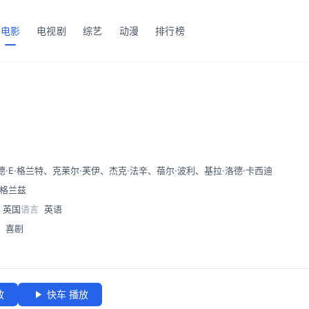
电影
电视剧
综艺
动漫
排行榜
德·E·格兰特
、
克莱尔·芙伊
、
杰克·法辛
、
蓓尔·波利
、
基拉·洛德·卡西迪
·格兰兹
英国
语言
英语
、
喜剧
放
快车 播放