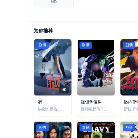
HD
为你推荐
剧情
剧情
剧情
HD
腿
怪谈佝偻男
欧内斯
桂纶镁,杨祐宁,张少怀,李李仁,金士杰,
西村晃,楠侑子,春川真澄,桑原幸子
恐怖
喜剧
战争