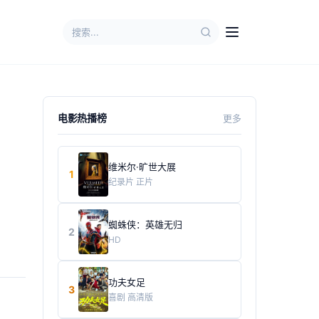
电影热播榜
更多
维米尔·旷世大展
1
纪录片
正片
蜘蛛侠：英雄无归
2
HD
功夫女足
3
喜剧
高清版