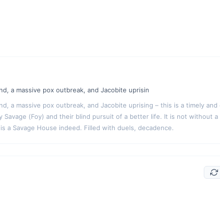
nd, a massive pox outbreak, and Jacobite uprisin
d, a massive pox outbreak, and Jacobite uprising – this is a timely and 
Savage (Foy) and their blind pursuit of a better life. It is not without a
is is a Savage House indeed. Filled with duels, decadence.