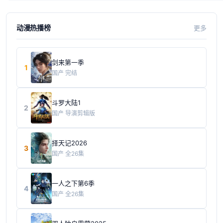
动漫热播榜
更多
剑来第一季
1
国产
完结
斗罗大陆1
2
国产
导演剪辑版
择天记2026
3
国产
全26集
一人之下第6季
4
国产
全26集