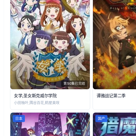
第50集已完结
女学,圣女斯克威尔学院
谭雅战记第二季
小田柚叶,隅谷百花,鹤屋美咲
日本
国产