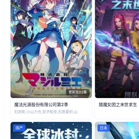
更新至02集
魔法光源股份有限公司第2季
猎魔女团之末世求生
石田彰,小山力也,安济知佳,石原夏织,山
国产
日本