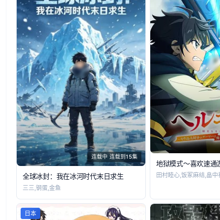
连载中 连载到15集
田村睦心,饭冢麻结,畠中
全球冰封：我在冰河时代末日求生
三三,钢蛋,金鱼
日本