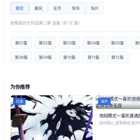
索尼
暴风
无尽
快车
淘片
夜樱家的大作战第二季 选集 (共 12 集)
第01集
第02集
第03集
第04集
第05集
第
第08集
第09集
第10集
第11集
第12集
为你推荐
日本
海外
田村睦心,饭冢麻结,畠中