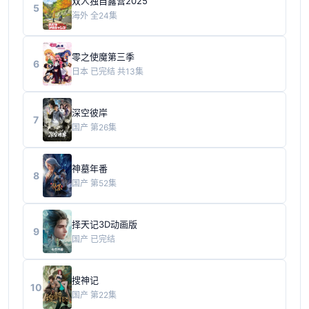
双人独自露营2025
5
海外
全24集
零之使魔第三季
6
日本
已完结 共13集
深空彼岸
7
国产
第26集
神墓年番
8
国产
第52集
择天记3D动画版
9
国产
已完结
搜神记
10
国产
第22集