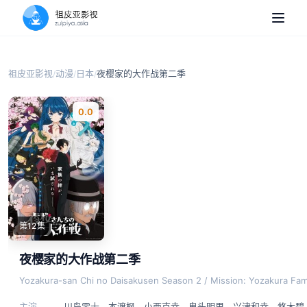
祖皮亚影视
动漫
日本
夜樱家的大作战第二季
/
/
/
0.0
第12集
夜樱家的大作战第二季
Yozakura-san Chi no Daisakusen Season 2 / Mission: Yozakura Fam
主演
川岛零士
、
本渡枫
、
小西克幸
、
鬼头明里
、
兴津和幸
、
悠木碧