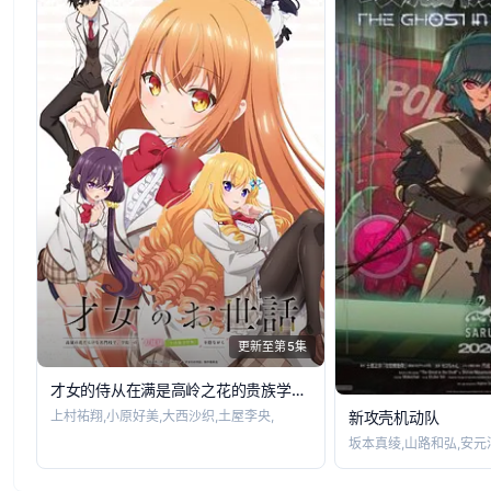
更新至第5集
才女的侍从在满是高岭之花的贵族学校暗中照顾(毫无生活自理能力的)学院第一大小姐
上村祐翔,小原好美,大西沙织,土屋李央,
新攻壳机动队
坂本真绫,山路和弘,安元