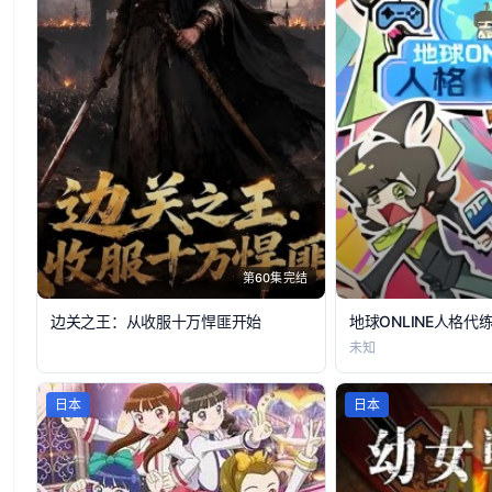
第60集完结
边关之王：从收服十万悍匪开始
地球ONLINE人格代
未知
日本
日本