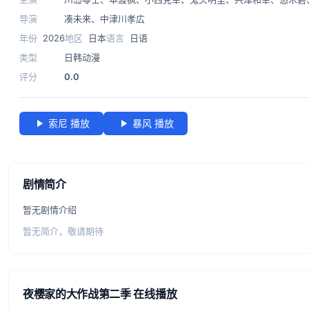
导演
凑未来
、
中津川孝広
年份
2026
地区
日本
语言
日语
类型
日韩动漫
评分
0.0
索尼 播放
暴风 播放
剧情简介
暂无剧情介绍
暂无简介，敬请期待
夜樱家的大作战第二季 在线播放