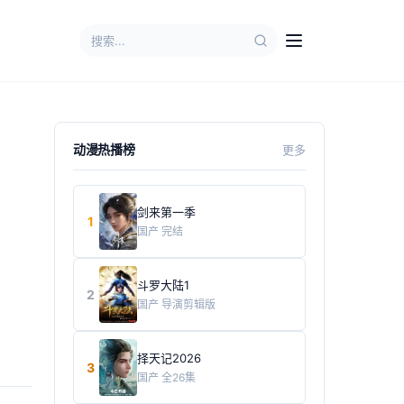
动漫热播榜
更多
剑来第一季
1
国产
完结
斗罗大陆1
2
国产
导演剪辑版
择天记2026
3
国产
全26集