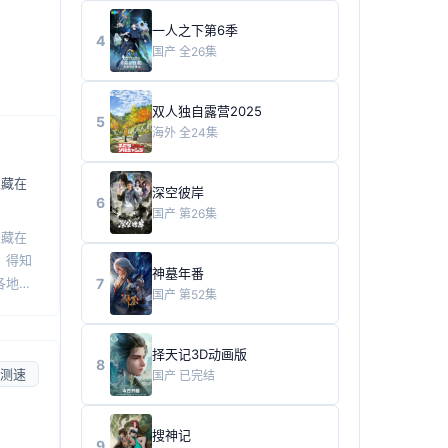
一人之下第6季
4
国产
全26集
双人独自露营2025
5
海外
全24集
隐藏在
深空彼岸
6
国产
第26集
隐藏在
，得知
神墓年番
7
各地的
国产
第52集
择天记3D动画版
8
测速
国产
已完结
搜神记
9