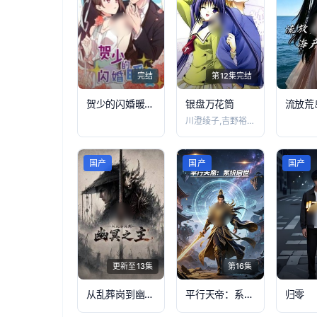
完结
第12集完结
贺少的闪婚暖妻动态漫第一季
银盘万花筒
川澄绫子,吉野裕行,小杉十郎太,铃木弘子
国产
国产
国产
更新至13集
第16集
从乱葬岗到幽冥之主
平行天帝：系统启世
归零