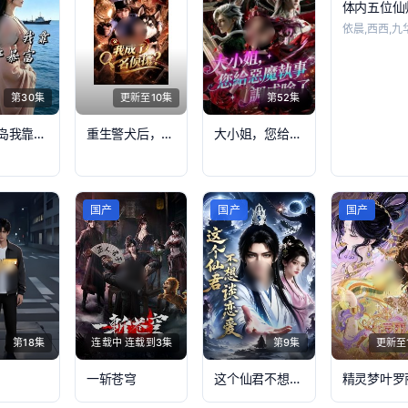
依晨,西西,九
第30集
更新至10集
第52集
流放荒岛我靠海产暴富
重生警犬后，我成了名侦探？
大小姐，您给恶魔执事调成啥了
国产
国产
国产
第18集
连载中 连载到3集
第9集
更新至
一斩苍穹
这个仙君不想谈恋爱