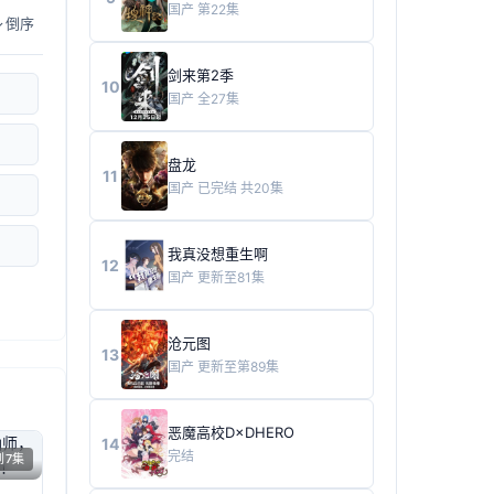
国产
第22集
倒序
剑来第2季
10
国产
全27集
盘龙
11
国产
已完结 共20集
我真没想重生啊
12
国产
更新至81集
沧元图
13
国产
更新至第89集
恶魔高校D×DHERO
14
完结
到7集