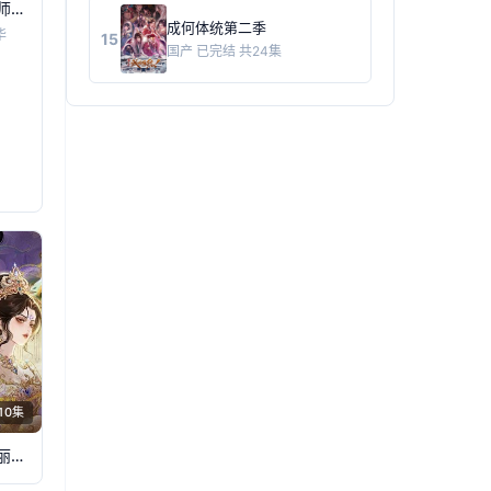
体内五位仙师，修仙界我无敌！
成何体统第二季
华
15
国产
已完结 共24集
10集
精灵梦叶罗丽第11季(下)