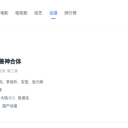
电影
电视剧
综艺
动漫
排行榜
兽神合体
飞车 第三季
韵
、
李旭乔
、
吉莹
、
张力萌
丰
大陆
语言
普通话
、
国产动漫