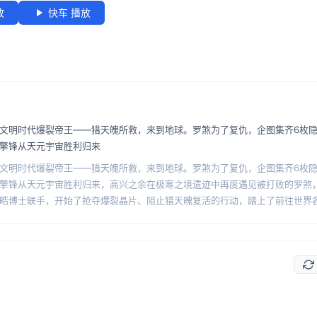
放
快车 播放
文明时代爆裂帝王——猎天魄所救，来到地球。罗煞为了复仇，企图集齐6枚
擎锋从天元宇宙胜利归来
文明时代爆裂帝王——猎天魄所救，来到地球。罗煞为了复仇，企图集齐6枚
擎锋从天元宇宙胜利归来，高兴之余在极寒之境遗迹中再度遇见被打败的罗煞
皓博士联手，开始了抢夺爆裂晶片、阻止猎天魄复活的行动，踏上了前往世界