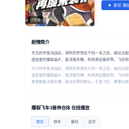
索尼 播
已完结
剧情简介
天元的宇宙决战后，濒死的罗煞在千钧一发之际，被远古超
遗迹里的爆裂晶片，复活猎天魄，利用其征服世界。飞伦和
天元的宇宙决战后，濒死的罗煞在千钧一发之际，被远古超
遗迹里的爆裂晶片，复活猎天魄，利用其征服世界。飞伦和
其意图复活猎天魄、统治世界的野心。于是飞伦、擎锋与周
遗迹之旅。
爆裂飞车3兽神合体 在线播放
索尼
快车
暴风
无尽