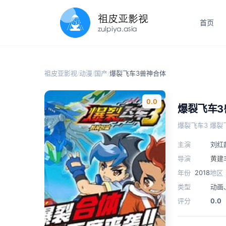
首页
祖皮亚影视
动漫
国产
爆裂飞车3兽神合体
/
/
/
0.0
爆裂飞车3
爆裂飞车3 爆裂
主演
刘红
导演
黄建
年份
2018
地区
类型
动画
评分
0.0