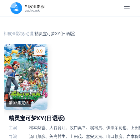
祖皮亚影视
动漫
精灵宝可梦XY(日语版)
/
/
8.9
第97集完结
精灵宝可梦XY(日语版)
主演
松本梨香
、
大谷育江
、
牧口真幸
、
梶裕贵
、
伊濑茉莉也
、
上田
导演
汤山邦彦
、
矢岛哲生
、
上田茂
、
富安大贵
、
山口赖房
、
岩本保