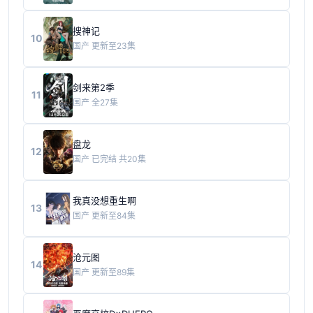
搜神记
10
国产
更新至23集
剑来第2季
11
国产
全27集
盘龙
12
国产
已完结 共20集
我真没想重生啊
13
国产
更新至84集
沧元图
14
国产
更新至89集