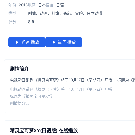
年份
2013
地区
日本
语言
日语
类型
剧情
、
动画
、
儿童
、
奇幻
、
冒险
、
日本动漫
评分
8.9
光速 播放
量子 播放
剧情简介
电视动画系列《精灵宝可梦》将于10月17日（星期四）开播！ 标题为
电视动画系列《精灵宝可梦》将于10月17日（星期四）开播！
标题为《精灵宝可梦XY》！！
剧情简介
小智和皮卡丘来到了卡洛斯地区的中心城市——密阿雷市。在那里，他
小智和皮卡丘梦想成为卡洛斯联盟的宝可梦大师。…
精灵宝可梦XY(日语版) 在线播放