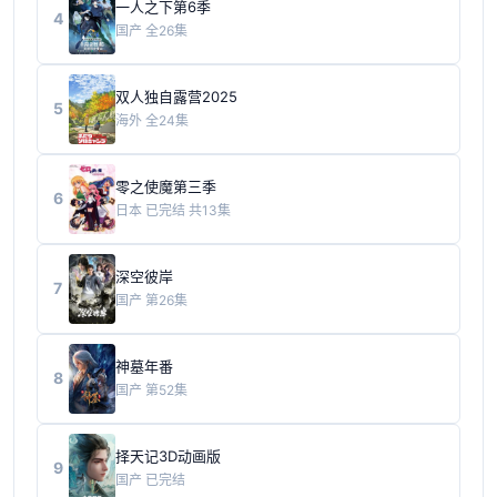
一人之下第6季
4
国产
全26集
双人独自露营2025
5
海外
全24集
零之使魔第三季
6
日本
已完结 共13集
深空彼岸
7
国产
第26集
神墓年番
8
国产
第52集
择天记3D动画版
9
国产
已完结