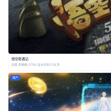
悟空奇遇记
张震,李姗姗,元气纣,宝木中阳,叮当,李
国产