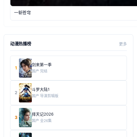
一斩苍穹
动漫热播榜
更多
剑来第一季
1
国产
完结
斗罗大陆1
2
国产
导演剪辑版
择天记2026
3
国产
全26集