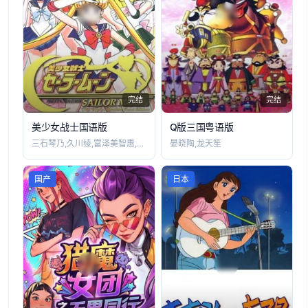
完结
完结
美少女战士国语版
Q版三国粤语版
三石琴乃,久川绫,富泽美智惠,筱原惠美,
晏晓陶,龙天笙
国产
日本