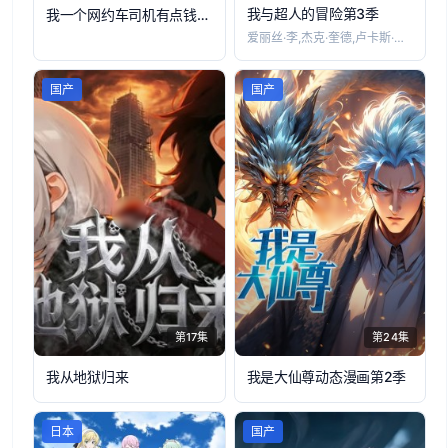
我与超人的冒险第3季
我一个网约车司机有点钱怎么了，动态漫画第一季
爱丽丝·李,杰克·奎德,卢卡斯·格拉比,
国产
国产
第17集
第24集
我从地狱归来
我是大仙尊动态漫画第2季
日本
国产