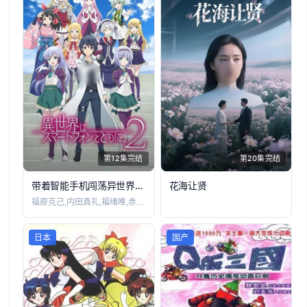
第12集完结
第20集完结
带着智能手机闯荡异世界第二季
花海让贤
福原克己,内田真礼,福绪唯,赤崎千夏,高
日本
国产