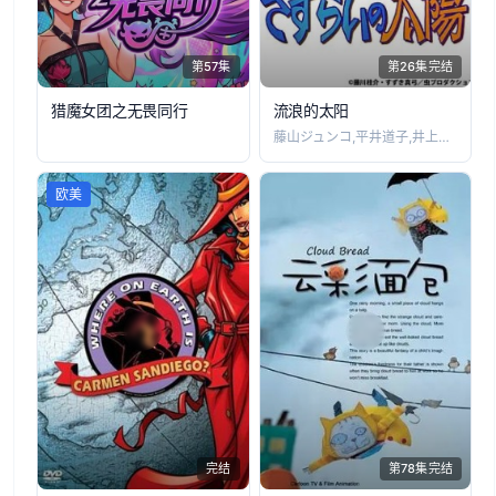
第57集
第26集完结
猎魔女团之无畏同行
流浪的太阳
藤山ジュンコ,平井道子,井上真樹夫,富田
欧美
完结
第78集完结