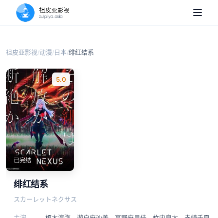
祖皮亚影视
动漫
日本
绯红结系
/
/
/
5.0
已完结
绯红结系
スカーレットネクサス
主演
榎木淳弥
、
濑户麻沙美
、
高野麻里佳
、
竹内良太
、
赤崎千夏