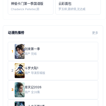
神偷卡门第一季国语版
云彩面包
Chadwick Pelletier,丽
罗玉婷,骆妍倩,沈达威
动漫热播榜
更多
剑来第一季
1
国产
完结
斗罗大陆1
2
国产
导演剪辑版
择天记2026
3
国产
全26集