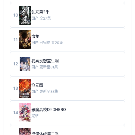
剑来第2季
10
国产
全27集
盘龙
11
国产
已完结 共20集
我真没想重生啊
12
国产
更新至81集
沧元图
13
国产
更新至88集
恶魔高校D×DHERO
14
完结
成何体统第二季