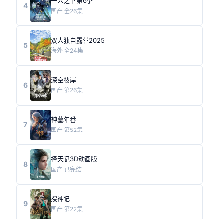
一人之下第6季
4
国产
全26集
双人独自露营2025
5
海外
全24集
深空彼岸
6
国产
第26集
神墓年番
7
国产
第52集
择天记3D动画版
8
国产
已完结
搜神记
9
国产
第22集