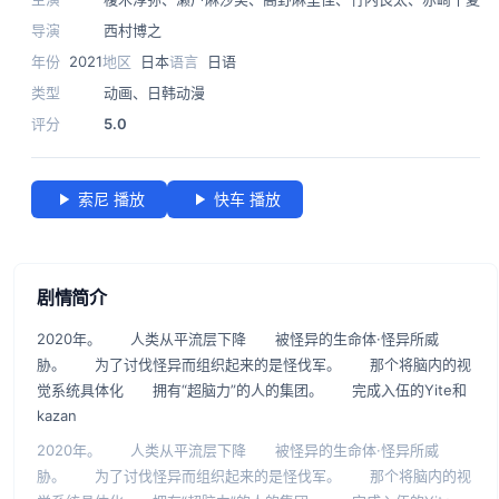
导演
西村博之
年份
2021
地区
日本
语言
日语
类型
动画
、
日韩动漫
评分
5.0
索尼 播放
快车 播放
剧情简介
2020年。 人类从平流层下降 被怪异的生命体·怪异所威
胁。 为了讨伐怪异而组织起来的是怪伐军。 那个将脑内的视
觉系统具体化 拥有“超脑力”的人的集团。 完成入伍的Yite和
kazan
2020年。 人类从平流层下降 被怪异的生命体·怪异所威
胁。 为了讨伐怪异而组织起来的是怪伐军。 那个将脑内的视