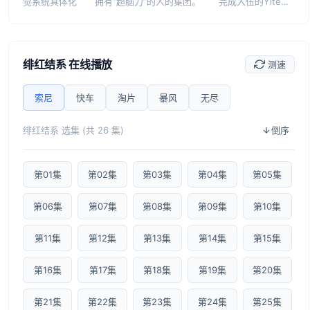
觉系统具体化 拥有“超脑力”的人的集团。 完成入伍的Yite和
kazane 被卷入无法抗拒的命运和世界的真相
绯红结系 在线播放
测速
索尼
快车
淘片
暴风
无尽
绯红结系 选集 (共 26 集)
倒序
第01集
第02集
第03集
第04集
第05集
第06集
第07集
第08集
第09集
第10集
第11集
第12集
第13集
第14集
第15集
第16集
第17集
第18集
第19集
第20集
第21集
第22集
第23集
第24集
第25集