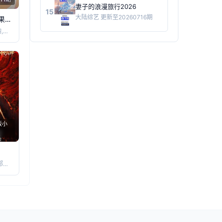
妻子的浪漫旅行2026
15
大陆综艺
更新至20260716期
大庸青春芒果演唱会
沈梦辰,齐思钧,郑方一
饭小
谢霆锋,张勇,郑永麒,陈晓卿,李诞,屈雨