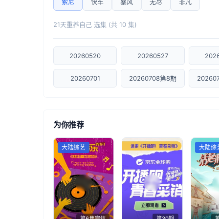
索尼
快车
暴风
无尽
非凡
21天重养自己 选集 (共 10 集)
20260520
20260527
202
20260701
20260708第8期
20260
为你推荐
大陆综艺
大陆综
第6集完结
第30期