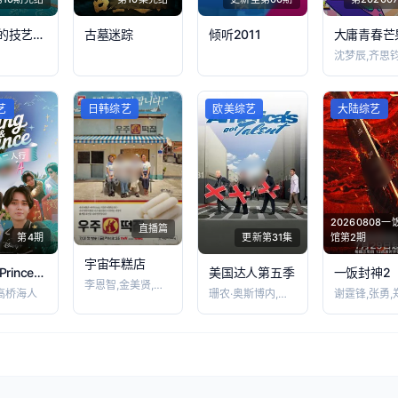
活起来的技艺第5季
古墓迷踪
倾听2011
艺
日韩综艺
欧美综艺
大陆综艺
20260808一
直播篇
第4期
更新第31集
馆第2期
宇宙年糕店
King & Prince：洛杉矶二人行
美国达人第五季
一饭封神2
李恩智,金美贤,李泳知,安宥真
高桥海人
珊农·奥斯博内,霍伊·曼德尔,皮尔斯·摩