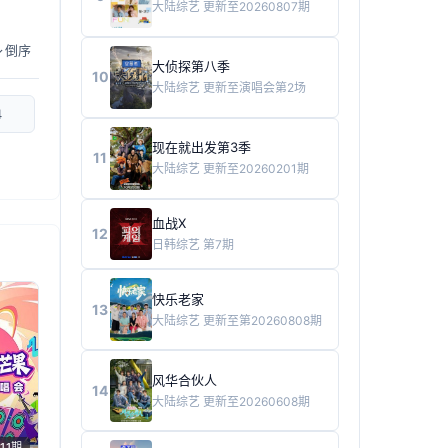
大陆综艺
更新至20260807期
倒序
大侦探第八季
10
大陆综艺
更新至演唱会第2场
4
现在就出发第3季
11
大陆综艺
更新至20260201期
血战X
12
日韩综艺
第7期
快乐老家
13
大陆综艺
更新至第20260808期
风华合伙人
14
大陆综艺
更新至20260608期
11期