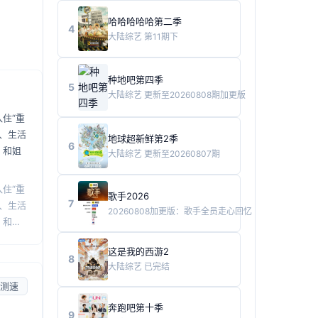
哈哈哈哈哈第二季
4
大陆综艺
第11期下
种地吧第四季
5
大陆综艺
更新至20260808期加更版
住“重
、生活
地球超新鲜第2季
6
，和姐
大陆综艺
更新至20260807期
住“重
歌手2026
7
、生活
20260808加更版：歌手全员走心回忆
，和姐
这是我的西游2
8
大陆综艺
已完结
测速
奔跑吧第十季
9