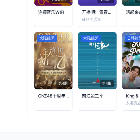
连接音乐WIFI
开播吧！青春采销第2季
薛兆丰,梁田
大陆综艺
大陆综艺
日韩综
第4期
第4集
GNZ48十周年《拾忆》纪念片
前浪第二季
永濑廉,