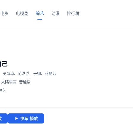
电影
电视剧
综艺
动漫
排行榜
自己
、
罗海琼
、
范湉湉
、
于娜
、
蒋丽莎
大陆
语言
普通话
综艺
放
快车 播放