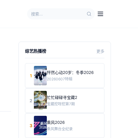
综艺热播榜
更多
怦然心动20岁：冬季2026
1
20260607特辑
忙忙碌碌寻宝藏2
2
宝藏挖呀挖第7期
乘风2026
3
乘风舞台全纪录