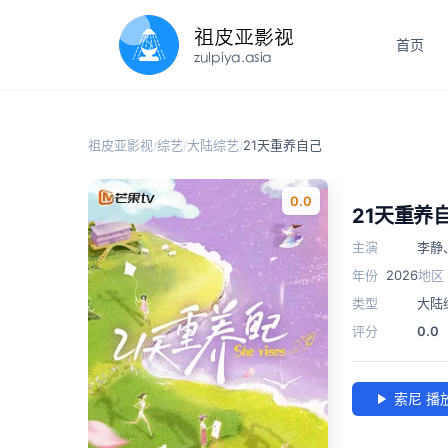
首页
祖皮亚影视
综艺
大陆综艺
21天重养自己
/
/
/
0.0
21天重养
主演
李静
年份
2026
地区
类型
大陆
评分
0.0
索尼 播