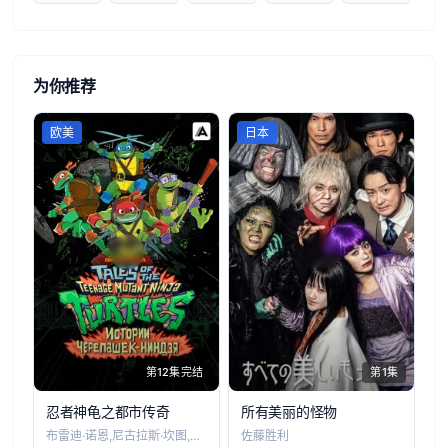
第36集
第37集
第38集
第39集
第40集
第41集
第42集
第43集
第44集
第45集
为你推荐
第46集
第47集
第48集
第49集
第50集
欧美
日本
第51集
第52集
第53集
第54集
第55集
第56集
第57集
第58集
第59集
第60集
第61集
第62集
第63集
第64集
第65集
第68集
第69集
第70集
第71集
第72集
第73集
第74集
第75集
第76集
第77集
第12集完结
第1集
第78集
第79集
第80集
第81集
第82集
忍者神龟之都市传奇
所有美丽的怪物
布雷迪·诺恩,尼古拉斯·坎图,迈克·艾贝
佐藤胜利
第83集
第84集
第85集
第86集
第87集