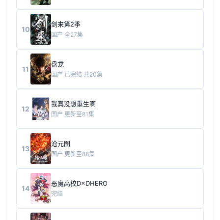
剑来第2季
10
国产
全27集
盘龙
11
国产
已完结 共20集
我真没想重生啊
12
国产
更新至81集
沧元图
13
国产
更新至88集
恶魔高校D×DHERO
14
完结