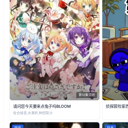
第12集完结
请问您今天要来点兔子吗BLOOM
侦探冒险家
佐仓绫音,水濑祈,种田梨沙
国产
日本