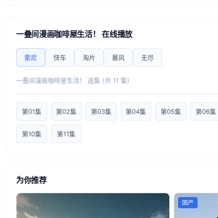
然而等待着芽衣子的，竟然是名为"刺猬"的漫画咖啡厅！
她将在这间兼具学生宿舍功能的漫画咖啡厅里，与个性丰富的室友们一同
就这样，芽衣子那略带奇妙的蜗居漫画咖啡厅生活，拉开了序幕！
一叠间漫画咖啡屋生活！ 在线播放
索尼
快车
淘片
暴风
无尽
一叠间漫画咖啡屋生活！ 选集 (共 11 集)
第01集
第02集
第03集
第04集
第05集
第06集
第10集
第11集
为你推荐
国产