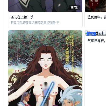
已完结
圣母在上第二季
签到百年，
植田佳奈,伊藤美纪,筱原惠美,伊藤静,丰
国产
气运世界杯