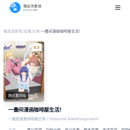
祖皮亚影视
动漫
日本
一叠间漫画咖啡屋生活！
/
/
/
6.5
第11集完结
一叠间漫画咖啡屋生活！
一疊間漫畫咖啡廳日常 / Ichijouma Mankitsugurashi!
主演
菱川花菜
、
白砂沙帆
、
寺川千春
、
根本京里
、
寺泽百花
、
前田