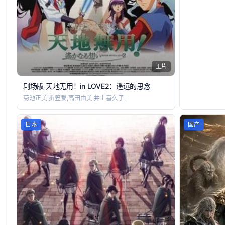
正片
剧场版 天地无用！in LOVE2：遥远的思念
菊池正美,折笠爱,高田由美,井上喜久子,
日本
国产