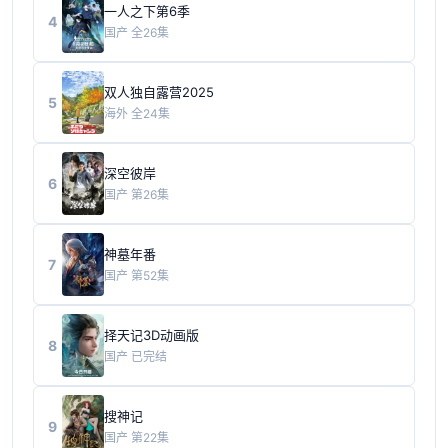
一人之下第6季
4
国产
全26集
双人独自露营2025
5
海外
全24集
深空彼岸
6
国产
第26集
神墓年番
7
国产
第52集
择天记3D动画版
8
国产
已完结
搜神记
9
国产
第22集