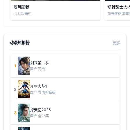
皎月顾我
骸骨骑士大
小金乌,萧珩
前野智昭,菲鲁
动漫热播榜
更多
剑来第一季
1
国产
完结
斗罗大陆1
2
国产
导演剪辑版
择天记2026
3
国产
全26集