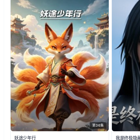
第36集
妖途少年行
我是终极隐藏