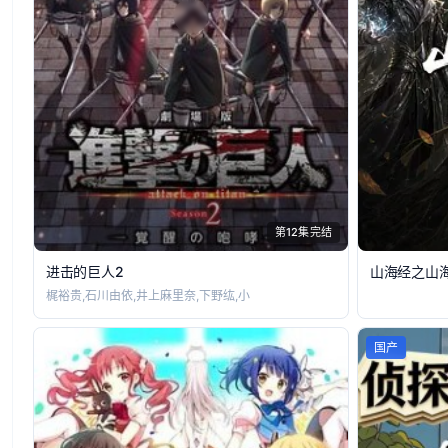
第12集完结
进击的巨人2
山海经之山
梶裕贵,石川由依,井上麻里奈,下野纮,小
国产