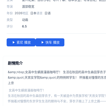
导演
渡部稳宽
年份
2026
地区
日本
语言
日语
类型
动画
评分
6.5
索尼 播放
快车 播放
剧情简介
&amp;nbsp;女高中生蜗居漫画咖啡厅！ 生活在秋田的高中生森田芽
&amp;quot;天宫女学院&amp;quot;的特例转学生！ 怀揣着对憧
上京
女高中生蜗居漫画咖啡厅！
生活在秋田的高中生森田芽衣子，有一天被选中为贵族学校"天宫女学院
怀揣着对憧憬的东京学生生活的期待与不安，芽衣子踏上了上京之路—