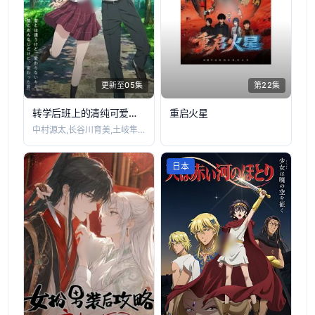
第171集
第172集
第173集
第174集
第175集
第176集
第177集
第178集
第179集
第180集
第181集
第182集
第183集
第184集
第185集
更新至05集
第22集
第186集
第187集
第188集
第189集
第190集
转学后班上的清纯可爱美少女，竟是小时候玩在一起的哥儿们
重启火星
第191集
第192集
第193集
第194集
第195集
中村源太,长谷川育美,土岐隼一,花井美春
第196集
第197集
第198集
第199集
第200集
日本
第201集
第202集
第203集
第204集
第205集
第206集
第207集
第208集
第209集
第210集
第211集
第212集
第213集
第214集
第215集
第216集
第217集
第218集
第219集
第220集