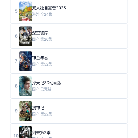
双人独自露营2025
5
海外
全24集
深空彼岸
6
国产
第26集
神墓年番
7
国产
第52集
择天记3D动画版
8
国产
已完结
搜神记
9
国产
第22集
剑来第2季
10