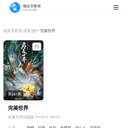
祖皮亚影视
动漫
国产
完美世界
/
/
/
7.1
第281集
完美世界
完美世界动画版 Perfect World
主演
锦鲤
、
刘晴
、
赵双
、
吴楚越
、
阎么么
、
宣晓鸣