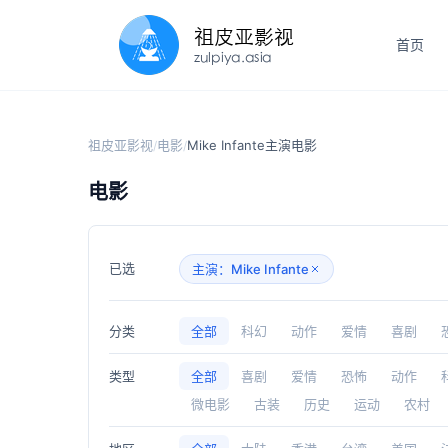
首页
祖皮亚影视
电影
Mike Infante主演电影
/
/
电影
已选
主演：Mike Infante
分类
全部
科幻
动作
爱情
喜剧
类型
全部
喜剧
爱情
恐怖
动作
微电影
古装
历史
运动
农村