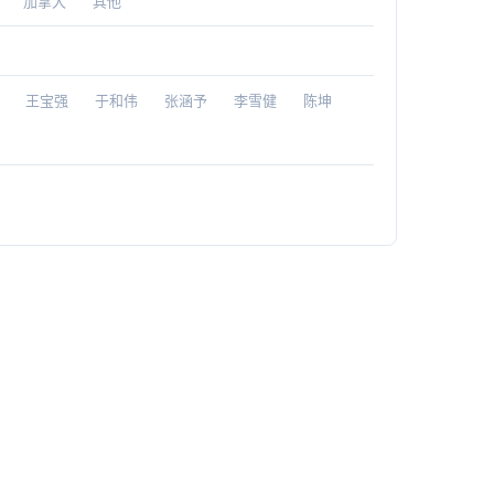
加拿大
其他
王宝强
于和伟
张涵予
李雪健
陈坤