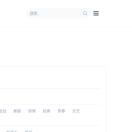
枪战
悬疑
惊悚
经典
青春
文艺