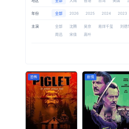
地区
全部
大陆
香港
台湾
美国
年份
全部
2026
2025
2024
2023
主演
全部
沈腾
吴京
易烊千玺
刘德
周迅
宋佳
高叶
恐怖
剧情