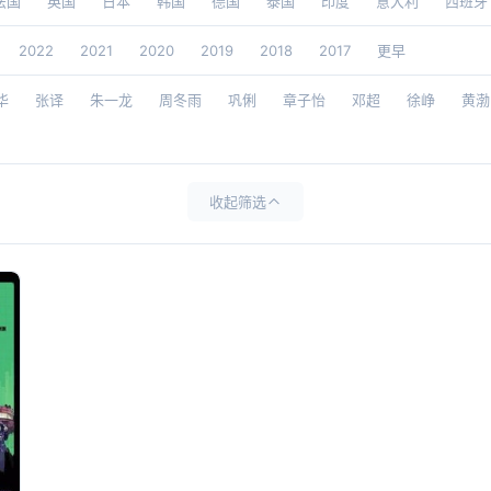
法国
英国
日本
韩国
德国
泰国
印度
意大利
西班牙
2022
2021
2020
2019
2018
2017
更早
华
张译
朱一龙
周冬雨
巩俐
章子怡
邓超
徐峥
黄渤
收起筛选