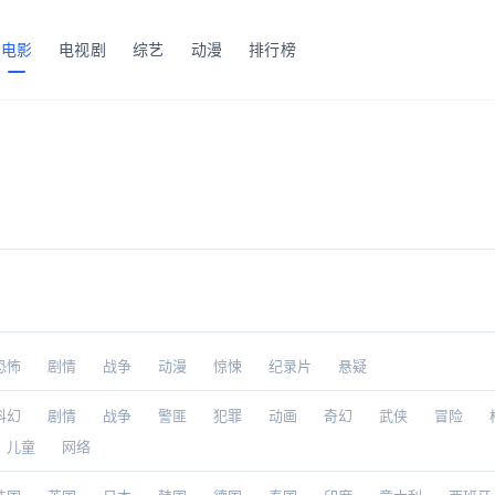
电影
电视剧
综艺
动漫
排行榜
恐怖
剧情
战争
动漫
惊悚
纪录片
悬疑
科幻
剧情
战争
警匪
犯罪
动画
奇幻
武侠
冒险
儿童
网络