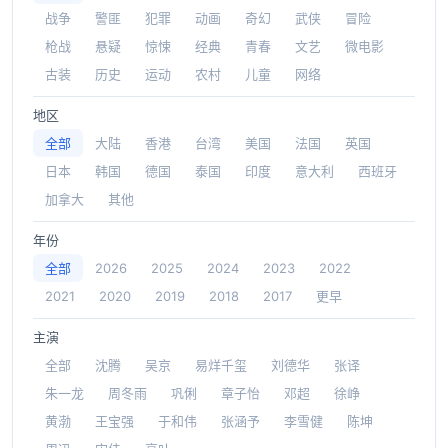
战争
警匪
犯罪
动画
奇幻
武侠
冒险
枪战
悬疑
惊悚
经典
青春
文艺
微电影
古装
历史
运动
农村
儿童
网络
地区
全部
大陆
香港
台湾
美国
法国
英国
日本
韩国
德国
泰国
印度
意大利
西班牙
加拿大
其他
年份
全部
2026
2025
2024
2023
2022
2021
2020
2019
2018
2017
更早
主演
全部
沈腾
吴京
易烊千玺
刘德华
张译
朱一龙
周冬雨
巩俐
章子怡
邓超
徐峥
黄渤
王宝强
于和伟
张涵予
李雪健
陈坤