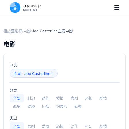
祖皮亚影视
电影
Joe Casterline主演电影
/
/
电影
已选
主演：Joe Casterline
分类
全部
科幻
动作
爱情
喜剧
恐怖
剧情
战争
动漫
惊悚
纪录片
悬疑
类型
全部
喜剧
爱情
恐怖
动作
科幻
剧情