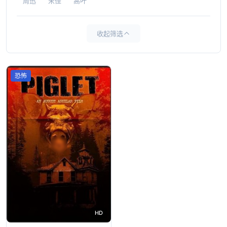
周迅
宋佳
高叶
收起筛选
恐怖
HD