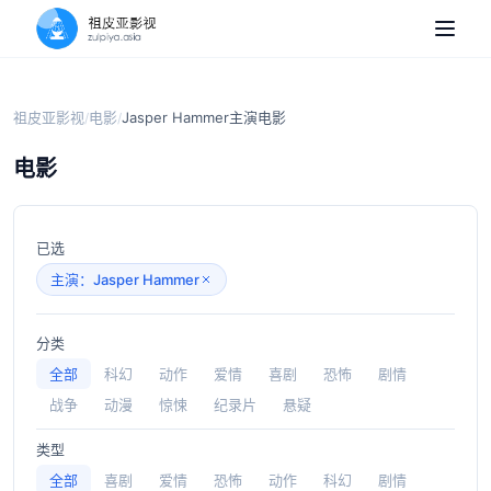
祖皮亚影视
电影
Jasper Hammer主演电影
/
/
电影
已选
主演：Jasper Hammer
分类
全部
科幻
动作
爱情
喜剧
恐怖
剧情
战争
动漫
惊悚
纪录片
悬疑
类型
全部
喜剧
爱情
恐怖
动作
科幻
剧情