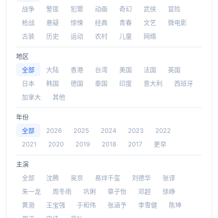
战争
警匪
犯罪
动画
奇幻
武侠
冒险
枪战
悬疑
惊悚
经典
青春
文艺
微电影
古装
历史
运动
农村
儿童
网络
地区
全部
大陆
香港
台湾
美国
法国
英国
日本
韩国
德国
泰国
印度
意大利
西班牙
加拿大
其他
年份
全部
2026
2025
2024
2023
2022
2021
2020
2019
2018
2017
更早
主演
全部
沈腾
吴京
易烊千玺
刘德华
张译
朱一龙
周冬雨
巩俐
章子怡
邓超
徐峥
黄渤
王宝强
于和伟
张涵予
李雪健
陈坤