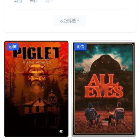
周迅
宋佳
高叶
收起筛选
恐怖
剧情
HD