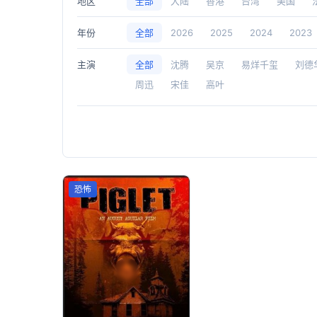
地区
全部
大陆
香港
台湾
美国
年份
全部
2026
2025
2024
2023
主演
全部
沈腾
吴京
易烊千玺
刘德
周迅
宋佳
高叶
恐怖