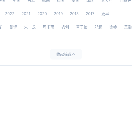
法国
英国
日本
韩国
德国
泰国
印度
意大利
西班牙
2022
2021
2020
2019
2018
2017
更早
华
张译
朱一龙
周冬雨
巩俐
章子怡
邓超
徐峥
黄渤
收起筛选