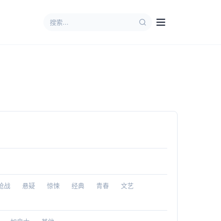
枪战
悬疑
惊悚
经典
青春
文艺