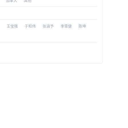
加拿大
其他
王宝强
于和伟
张涵予
李雪健
陈坤